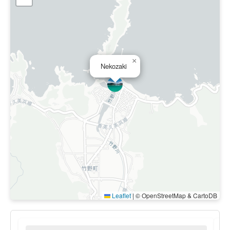
×
Nekozaki
Leaflet
|
© OpenStreetMap & CartoDB