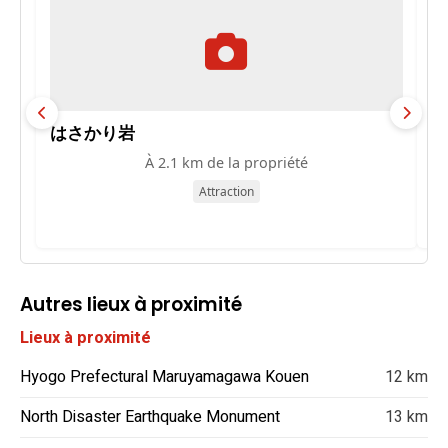
はさかり岩
M
À 2.1 km de la propriété
Attraction
Autres lieux à proximité
Lieux à proximité
Hyogo Prefectural Maruyamagawa Kouen
12 km
North Disaster Earthquake Monument
13 km