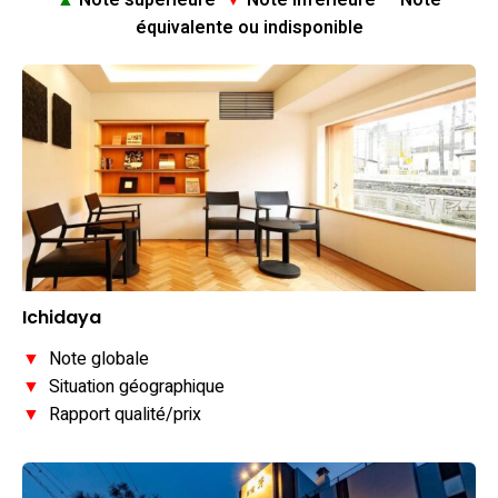
▲
Note supérieure
▼
Note inférieure
–
Note
équivalente ou indisponible
Ichidaya
▼
Note globale
▼
Situation géographique
▼
Rapport qualité/prix