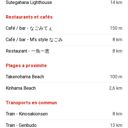
Sutegahana Lighthouse
14 km
Restaurants et cafés
Café / bar - なごみてぇ
150 m
Café / bar - M's style なごみ
8 km
Restaurant - 一魚一恵
8 km
Plages a proximite
Takenohama Beach
100 m
Kirihama Beach
2,6 km
Transports en commun
Train - Kinosakionsen
8 km
Train - Genbudo
13 km