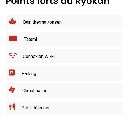
Points forts du Ryokan
invitations à prolonger la proximité avec la mer et avec la
culture locale.
Bain thermal/onsen
Tatami
Connexion Wi-Fi
Parking
Climatisation
Petit-déjeuner