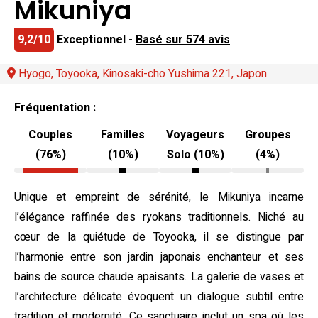
Mikuniya
9,2/10
Exceptionnel -
Basé sur 574 avis
Hyogo, Toyooka, Kinosaki-cho Yushima 221, Japon
Fréquentation :
Couples
Familles
Voyageurs
Groupes
(76%)
(10%)
Solo (10%)
(4%)
Unique et empreint de sérénité, le Mikuniya incarne
l’élégance raffinée des ryokans traditionnels. Niché au
cœur de la quiétude de Toyooka, il se distingue par
l’harmonie entre son jardin japonais enchanteur et ses
bains de source chaude apaisants. La galerie de vases et
l’architecture délicate évoquent un dialogue subtil entre
tradition et modernité. Ce sanctuaire inclut un spa où les