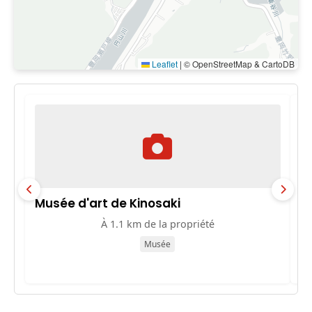
Leaflet
|
© OpenStreetMap & CartoDB
Musée d'art de Kinosaki
ゾ
À 1.1 km de la propriété
Musée