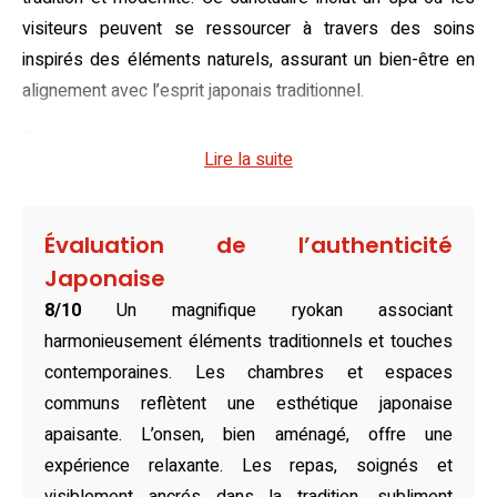
visiteurs peuvent se ressourcer à travers des soins
inspirés des éléments naturels, assurant un bien-être en
alignement avec l’esprit japonais traditionnel.
Baignez dans le confort intemporel des chambres du
Lire la suite
Mikuniya, où le tatami et les paravents shoji s’unissent
pour créer une atmosphère intimiste. Les futons moelleux
et le mobilier délicat s’intègrent harmonieusement dans
Évaluation de l’authenticité
ces espaces épurés, tout en offrant le confort de la
Japonaise
climatisation et des commodités modernes. La disposition
8/10
Un magnifique ryokan associant
des suites invite à la méditation et à la relaxation, avec un
harmonieusement éléments traditionnels et touches
mélange subtil entre authenticité et touches
contemporaines. Les chambres et espaces
contemporaines, faisant de chaque séjour une immersion
communs reflètent une esthétique japonaise
dans l’essence même du Japon.
apaisante. L’onsen, bien aménagé, offre une
Dans l’enceinte du ryokan, le restaurant Itsuki propose des
expérience relaxante. Les repas, soignés et