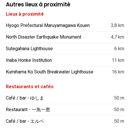
Autres lieux à proximité
Lieux à proximité
Hyogo Prefectural Maruyamagawa Kouen
3,8 km
North Disaster Earthquake Monument
4,7 km
Sutegahana Lighthouse
6 km
Inaba Honke Institution
11 km
Kumihama Ko South Breakwater Lighthouse
16 km
Restaurants et cafés
Café / bar - ゆしま
50 m
Restaurant - 一魚一恵
50 m
Café / bar - エルベ
50 m