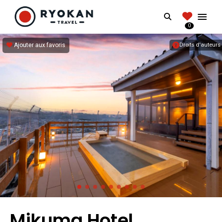
RYOKANTRAVEL
Search
FRANCE
0
Vivez l'expérience authentique d'un Ryokan
Ajouter aux favoris
Droits d'auteurs
Mikuma Hotel