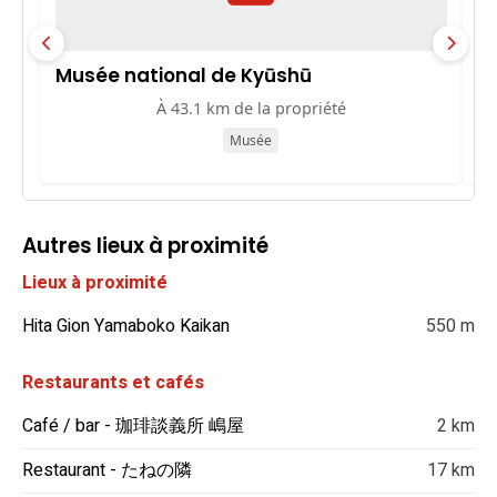
Musée national de Kyūshū
P
À 43.1 km de la propriété
Musée
Autres lieux à proximité
Lieux à proximité
Hita Gion Yamaboko Kaikan
550 m
Restaurants et cafés
Café / bar - 珈琲談義所 嶋屋
2 km
Restaurant - たねの隣
17 km