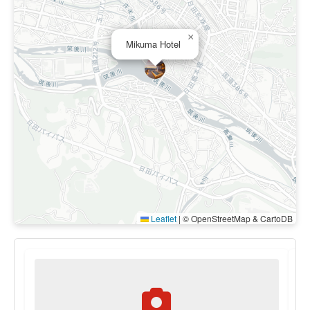
×
Mikuma Hotel
Leaflet
|
© OpenStreetMap & CartoDB