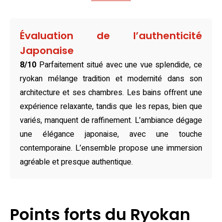
Repos et sérénité vous attendent dans des chambres de
style japonais ou occidental, toutes équipées pour garantir
un confort optimal. Les sols en tatami, les futons
Évaluation de l’authenticité
traditionnels ou les lits modernes s’accompagnent d’une
Japonaise
vue privilégiée sur la rivière ou les montagnes. Chaque
8/10
Parfaitement situé avec une vue splendide, ce
chambre intègre des commodités modernes, telles qu’un
ryokan mélange tradition et modernité dans son
écran plat et une salle de bains privative. Les familles
architecture et ses chambres. Les bains offrent une
trouvent ici des espaces spacieux adaptés à leurs
expérience relaxante, tandis que les repas, bien que
besoins, faisant du Mikuma Hotel un ryokan à Hita idéal
variés, manquent de raffinement. L’ambiance dégage
pour tous les voyageurs.
une élégance japonaise, avec une touche
Les plaisirs gourmands sont également au rendez-vous
contemporaine. L’ensemble propose une immersion
grâce aux deux restaurants sur place. Gojudon et Isobetei
agréable et presque authentique.
servent une cuisine japonaise raffinée dans une ambiance
moderne ou traditionnelle, selon vos envies. Les environs
du ryokan regorgent également d’options locales,
Points forts du Ryokan
complétant une expérience culinaire riche et variée. Pour le