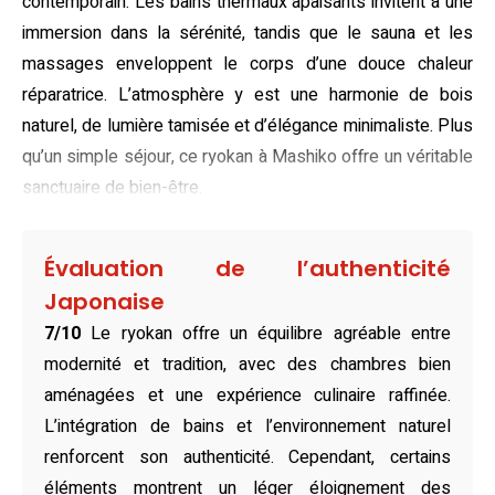
contemporain. Les bains thermaux apaisants invitent à une
immersion dans la sérénité, tandis que le sauna et les
massages enveloppent le corps d’une douce chaleur
réparatrice. L’atmosphère y est une harmonie de bois
naturel, de lumière tamisée et d’élégance minimaliste. Plus
qu’un simple séjour, ce ryokan à Mashiko offre un véritable
sanctuaire de bien-être.
Spacieuses et imprégnées de l’esthétique subtile
japonaise, les chambres s’ouvrent sur des vues
Évaluation de l’authenticité
saisissantes de paysage rural et de jardins
Japonaise
soigneusement entretenus. Optez pour une chambre
7/10
Le ryokan offre un équilibre agréable entre
dotée de futons traditionnels et tatamis tissés à la main,
modernité et tradition, avec des chambres bien
ou laissez-vous séduire par le luxe discret des suites
aménagées et une expérience culinaire raffinée.
avec baignoire extérieure en bois. Pour les familles
L’intégration de bains et l’environnement naturel
comme pour les couples en quête de tranquillité, chaque
renforcent son authenticité. Cependant, certains
espace promet un équilibre parfait entre confort moderne
éléments montrent un léger éloignement des