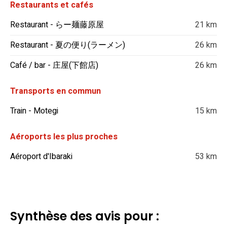
Restaurants et cafés
Restaurant - らー麺藤原屋
21 km
Restaurant - 夏の便り(ラーメン)
26 km
Café / bar - 庄屋(下館店)
26 km
Transports en commun
Train - Motegi
15 km
Aéroports les plus proches
Aéroport d'Ibaraki
53 km
Synthèse des avis pour :