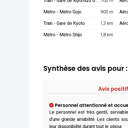
Train - Gare de Kiyomizu Gojo
700 m
Métro - Métro Gojo
900 m
Aér
Train - Gare de Kyoto
1,3 km
Métro - Métro Shijo
1,8 km
Synthèse des avis pour 
Avis positi
Personnel attentionné et accue
Le personnel est très gentil, serviable
d’une grande amabilité. Les clients sou
leur disponibilité durant tout le séjour.