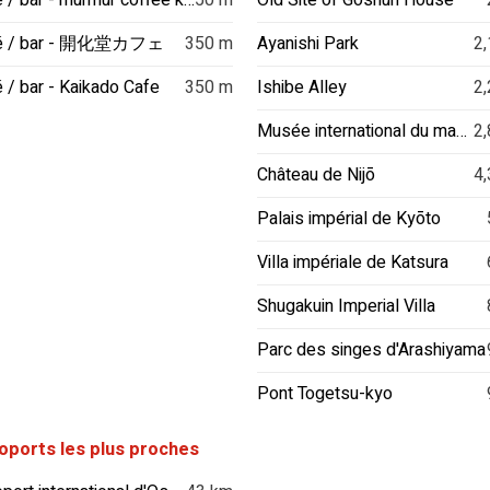
Café / bar - murmur coffee kyoto
50 m
Old Site of Goshun House
é / bar - 開化堂カフェ
350 m
Ayanishi Park
2,
 / bar - Kaikado Cafe
350 m
Ishibe Alley
2,
Musée international du manga de Kyoto
2,
Château de Nijō
4,
Palais impérial de Kyōto
Villa impériale de Katsura
Shugakuin Imperial Villa
Parc des singes d'Arashiyama
Pont Togetsu-kyo
oports les plus proches