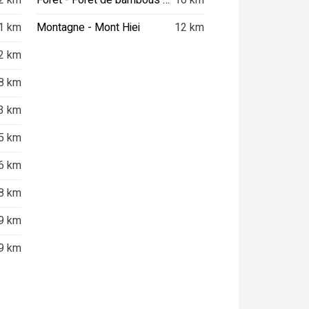
2 km
Forêt - Forêt de bambous d'Arashiyama
10 km
1 km
Montagne - Mont Hiei
12 km
2 km
8 km
3 km
5 km
6 km
8 km
9 km
9 km