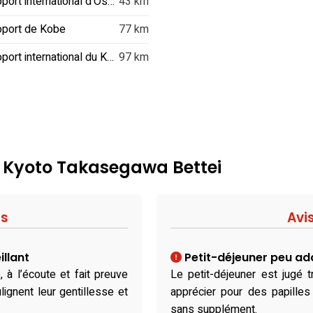
Aéroport international d'Osaka
43 km
oport de Kobe
77 km
Aéroport international du Kansai
97 km
: Kyoto Takasegawa Bettei
fs
Avi
illant
Petit-déjeuner peu ad
, à l’écoute et fait preuve
Le petit-déjeuner est jugé tr
lignent leur gentillesse et
apprécier pour des papilles 
sans supplément.