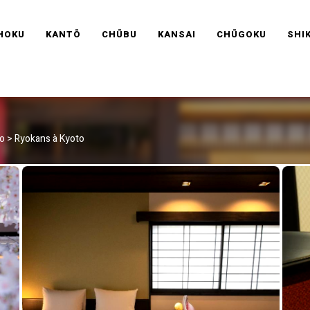
RAVEL FRANCE
HOKU
KANTŌ
CHŪBU
KANSAI
CHŪGOKU
SHI
to
>
Ryokans à Kyoto