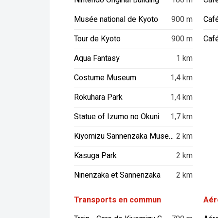
Nintendo Original Building
100 m
Musée national de Kyoto
900 m
Caf
Tour de Kyoto
900 m
Café
Aqua Fantasy
1 km
Costume Museum
1,4 km
Rokuhara Park
1,4 km
Statue of Izumo no Okuni
1,7 km
Kiyomizu Sannenzaka Museum
2 km
Kasuga Park
2 km
Ninenzaka et Sannenzaka
2 km
Transports en commun
Aér