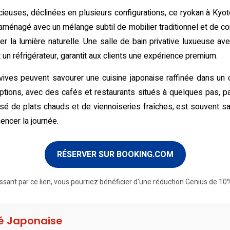
euses, déclinées en plusieurs configurations, ce ryokan à Kyoto
agé avec un mélange subtil de mobilier traditionnel et de confo
rer la lumière naturelle. Une salle de bain privative luxueuse a
un réfrigérateur, garantit aux clients une expérience premium.
vives peuvent savourer une cuisine japonaise raffinée dans un c
options, avec des cafés et restaurants situés à quelques pas, p
sé de plats chauds et de viennoiseries fraîches, est souvent sal
encer la journée.
RÉSERVER SUR BOOKING.COM
ssant par ce lien, vous pourriez bénéficier d'une réduction Genius de 10%
té Japonaise