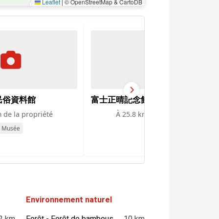
Leaflet
|
© OpenStreetMap & CartoDB
民俗資料館
富士正晴記念館
 de la propriété
À 25.8 km de la propriété
Musée
Musée
Environnement naturel