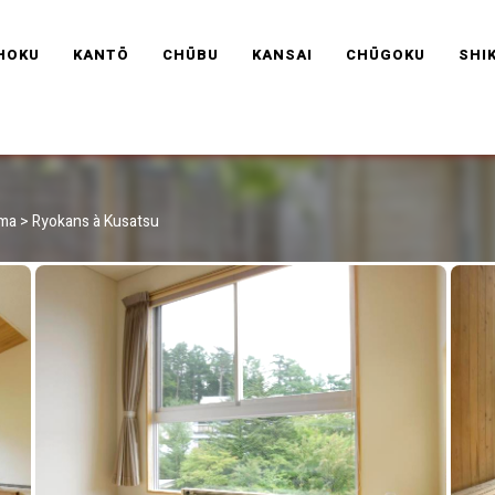
RAVEL FRANCE
HOKU
KANTŌ
CHŪBU
KANSAI
CHŪGOKU
SHI
nma
>
Ryokans à Kusatsu