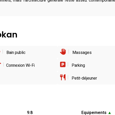
nnels, mais l’architecture générale reste assez contemporain
yokan
Bain public
Massages
Connexion Wi-Fi
Parking
Petit-déjeuner
9.8
Equipements
▲