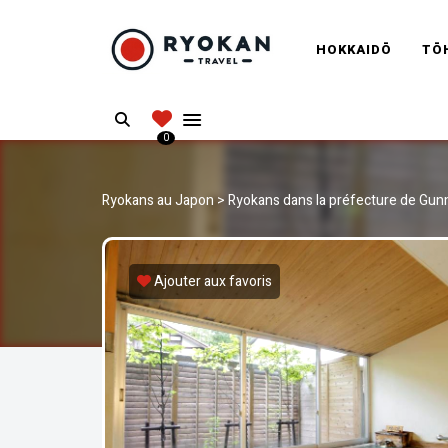
RYOKANT
HOKKAIDŌ
TŌ
Vivez l'expérience authentique d'un Ryokan
Search
0
Ryokans au Japon
>
Ryokans dans la préfecture de Gu
Ajouter aux favoris