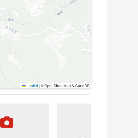
Leaflet
|
© OpenStreetMap & CartoDB