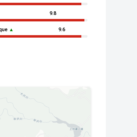
9.8
ique
▲
9.6