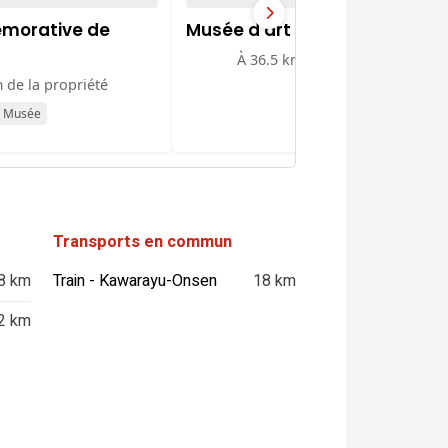
morative de
Musée d'art Keizo Koyama
À 36.5 km de la propriété
 de la propriété
Galerie
Musée
Transports en commun
8 km
Train - Kawarayu-Onsen
18 km
2 km