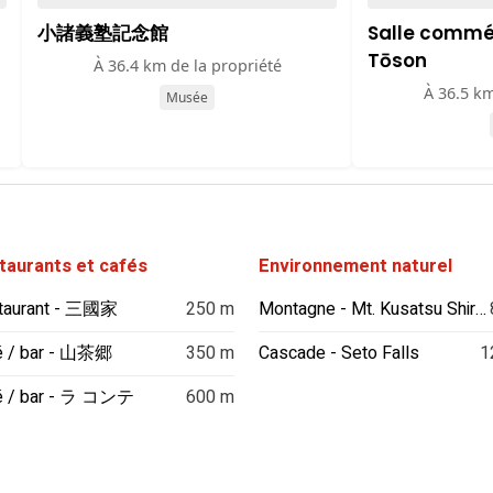
小諸義塾記念館
Salle commé
Tōson
À 36.4 km de la propriété
À 36.5 km
Musée
taurants et cafés
Environnement naturel
taurant - 三國家
250 m
Montagne - Mt. Kusatsu Shirane
é / bar - 山茶郷
350 m
Cascade - Seto Falls
1
é / bar - ラ コンテ
600 m