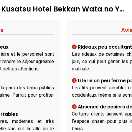
: Kusatsu Hotel Bekkan Wata no Y…
fs
Avi
reux
Rideaux peu occultan
étaire et le personnel sont
Les rideaux de certaines ch
r rendre le séjour agréable
jour, ce qui peut gêner les
 petites attentions.
matinale.
Literie un peu ferme p
 du parc, des bains publics
Les lits peuvent sembler u
alme. Parfait pour profiter
occidentaux, même si le somm
.
Absence de casiers da
Certains clients auraient a
rtables
res, modernes et très
l’espace onsen pour plus de
lle vue sur la ville ou le
bains.