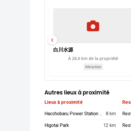
白川水源
À 28.6 km de la propriété
Attraction
Autres lieux à proximité
Lieux à proximité
Res
Hacchobaru Power Station Museum
8 km
Rest
Higotai Park
12 km
Rest