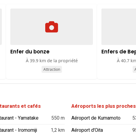
Enfer du bonze
Enfers de Be
À 39.9 km de la propriété
À 40.7 km
Attraction
A
taurants et cafés
Aéroports les plus proches
aurant - Yamatake
550 m
Aéroport de Kumamoto
5
aurant - Iromomiji
1,2 km
Aéroport d'Oita
9