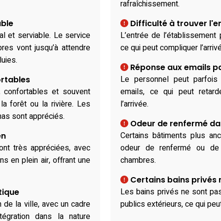
rafraîchissement.
able
Difficulté à trouver l'e
al et serviable. Le service
L’entrée de l’établissement p
bres vont jusqu’à attendre
ce qui peut compliquer l’arrivé
luies.
Réponse aux emails pa
Le personnel peut parfoi
rtables
 confortables et souvent
emails, ce qui peut retard
a forêt ou la rivière. Les
l’arrivée.
as sont appréciés.
Odeur de renfermé dan
Certains bâtiments plus an
en
ont très appréciées, avec
odeur de renfermé ou de m
ns en plein air, offrant une
chambres.
Certains bains privés
Les bains privés ne sont pa
tique
n de la ville, avec un cadre
publics extérieurs, ce qui peu
ntégration dans la nature