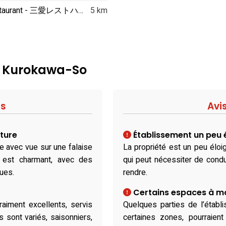
Restaurant - 三愛レストハウス
5 km
 : Kurokawa-So
fs
Avi
ture
Établissement un peu 
e avec vue sur une falaise
La propriété est un peu éloig
r est charmant, avec des
qui peut nécessiter de condui
ques.
rendre.
Certains espaces à m
raiment excellents, servis
Quelques parties de l’étab
 sont variés, saisonniers,
certaines zones, pourraient