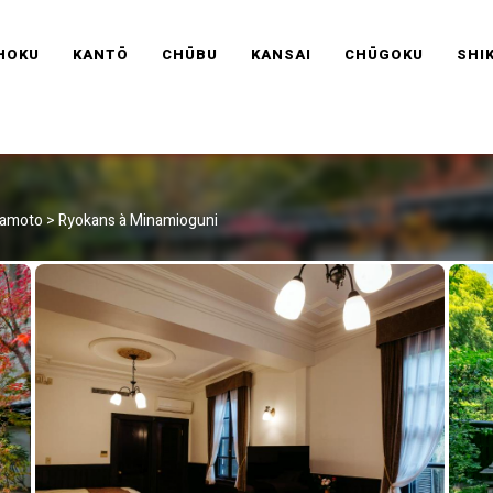
RAVEL FRANCE
HOKU
KANTŌ
CHŪBU
KANSAI
CHŪGOKU
SHI
mamoto
>
Ryokans à Minamioguni