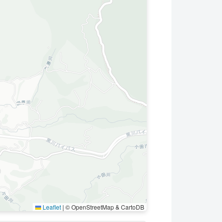
Leaflet
|
© OpenStreetMap & CartoDB