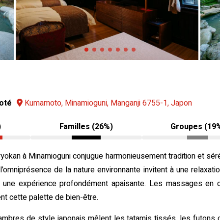
noté
Kumamoto, Minamioguni, Manganji 6755-1, Japon
)
Familles (26%)
Groupes (19
e ryokan à Minamioguni conjugue harmonieusement tradition et sér
 l’omniprésence de la nature environnante invitent à une relaxatio
offre une expérience profondément apaisante. Les massages en c
t cette palette de bien-être.
ambres de style japonais mêlent les tatamis tissés, les futons 