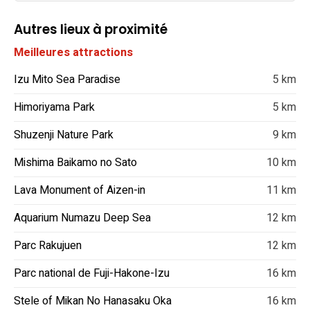
Autres lieux à proximité
Meilleures attractions
Izu Mito Sea Paradise
5 km
Himoriyama Park
5 km
Shuzenji Nature Park
9 km
Mishima Baikamo no Sato
10 km
Lava Monument of Aizen-in
11 km
Aquarium Numazu Deep Sea
12 km
Parc Rakujuen
12 km
Parc national de Fuji-Hakone-Izu
16 km
Stele of Mikan No Hanasaku Oka
16 km