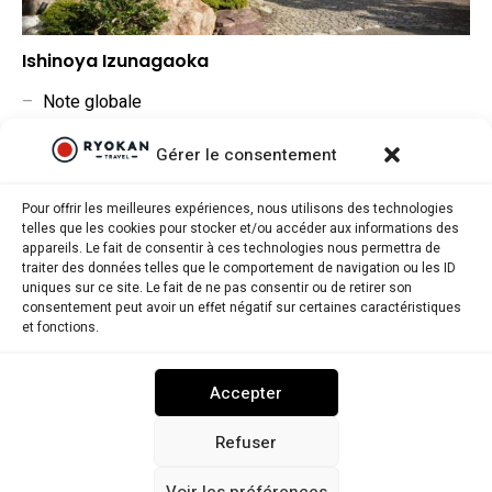
Ishinoya Izunagaoka
–
Note globale
–
Situation géographique
Gérer le consentement
–
Rapport qualité/prix
Pour offrir les meilleures expériences, nous utilisons des technologies
telles que les cookies pour stocker et/ou accéder aux informations des
appareils. Le fait de consentir à ces technologies nous permettra de
traiter des données telles que le comportement de navigation ou les ID
uniques sur ce site. Le fait de ne pas consentir ou de retirer son
consentement peut avoir un effet négatif sur certaines caractéristiques
Ryokantravel.fr © Copyright 2025. Tous droits réservés.
et fonctions.
MENTIONS LÉGALES
POLITIQUE DE CONFIDENTIALITÉ
Accepter
POLITIQUE DE COOKIES (UE)
NOUS CONTACTER
Refuser
Voir les préférences