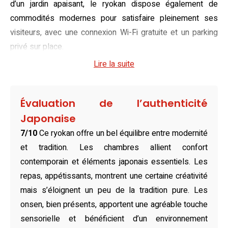
d’un jardin apaisant, le ryokan dispose également de
commodités modernes pour satisfaire pleinement ses
visiteurs, avec une connexion Wi-Fi gratuite et un parking
privé sur place.
Lire la suite
Bien que toutes les chambres partagent une esthétique
traditionnelle japonaise, elles sont déclinées en
différentes configurations pour répondre aux préférences
Évaluation de l’authenticité
de chacun. Des futons confortables et des espaces
Japonaise
lumineux combinent design raffiné et fonctionnalité.
7/10
Ce ryokan offre un bel équilibre entre modernité
Certaines chambres offrent une vue imprenable sur les
et tradition. Les chambres allient confort
montagnes environnantes, renforçant le sentiment de
contemporain et éléments japonais essentiels. Les
sérénité. Chaque logement inclut des équipements
repas, appétissants, montrent une certaine créativité
modernes tels qu’une télévision à écran plat ou un
mais s’éloignent un peu de la tradition pure. Les
réfrigérateur pour garantir un confort optimal durant toute la
onsen, bien présents, apportent une agréable touche
durée du séjour.
sensorielle et bénéficient d’un environnement