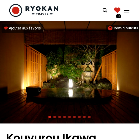
RYOKANTRAVEL
Search
FRANCE
0
Vivez l'expérience authentique d'un Ryokan
Ajouter aux favoris
Droits d'auteurs
Kouyurou Ikawa