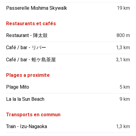
Passerelle Mishima Skywalk
19 km
Restaurants et cafés
Restaurant - 陣太鼓
800 m
Café / bar - リバー
1,3 km
Café / bar - 蛭ケ島茶屋
3,1 km
Plages a proximite
Plage Mito
5 km
La la la Sun Beach
9 km
Transports en commun
Train - Izu-Nagaoka
1,3 km