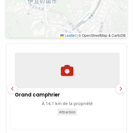
Leaflet
|
© OpenStreetMap & CartoDB
Grand camphrier
T
À 14.1 km de la propriété
Attraction