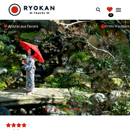
RYOKANTRAVEL
Search
FRANCE
0
Vivez l'expérience authentique d'un Ryokan
Ajouter aux favoris
Droits d'auteurs