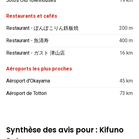
Joto’s Old Townhouses
19 km
Restaurants et cafés
Restaurant - ぽんぽこりん鉄板焼
200 m
Restaurant - 魚清寿
400 m
Restaurant - ガスト 津山店
16 km
Aéroports les plus proches
Aéroport d'Okayama
45 km
Aéroport de Tottori
73 km
Synthèse des avis pour : Kifuno