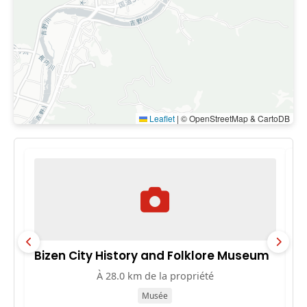
Leaflet
|
© OpenStreetMap & CartoDB
Bizen City History and Folklore Museum
B
O
À 28.0 km de la propriété
Musée