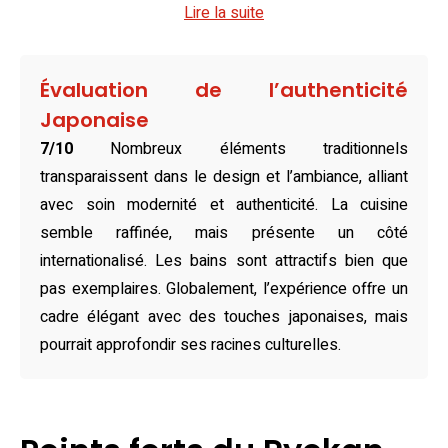
Lire la suite
Gage d’un confort raffiné, les chambres proposées
reflètent le savoir-vivre japonais avec leurs tatamis
traditionnels, futons confortables et meubles fonctionnels.
Évaluation de l’authenticité
Certaines, agrémentées d’une baignoire privée avec vue
Japonaise
sur le jardin, permettent aux visiteurs de savourer des
7/10
Nombreux éléments traditionnels
instants de sérénité. Les suites, quant à elles, allient luxe
transparaissent dans le design et l’ambiance, alliant
discret et équipement moderne, notamment une télévision
avec soin modernité et authenticité. La cuisine
à écran plat et un coin salon spacieux, le tout dans une
semble raffinée, mais présente un côté
harmonie de tons naturels apaisants.
internationalisé. Les bains sont attractifs bien que
Côté gastronomie, le ryokan dispose d’un restaurant
pas exemplaires. Globalement, l’expérience offre un
proposant une cuisine japonaise authentique et généreuse,
cadre élégant avec des touches japonaises, mais
concoctée dans le respect des saveurs locales. Les
pourrait approfondir ses racines culturelles.
hôtes peuvent aussi découvrir les environs avec des
restaurants familiaux à quelques pas, offrant une
immersion culinaire riche et variée. Le café sur place est