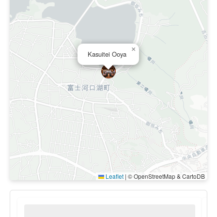
×
Kasuitei Ooya
Leaflet
|
© OpenStreetMap & CartoDB