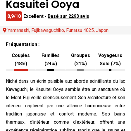
Kasuitei Ooya
8,9/10
Excellent -
Basé sur 2293 avis
Yamanashi, Fujikawaguchiko, Funatsu 4025, Japon
Fréquentation :
Couples
Familles
Groupes
Voyageurs
(48%)
(24%)
(21%)
Solo (7%)
Niché dans un écrin paisible aux abords scintillants du lac
Kawaguchi, le Kasuitei Ooya semble être un sanctuaire où
le Mont Fuji veille silencieusement. Son architecture et son
intérieur captivent par une alliance harmonieuse entre
tradition japonaise et confort moderne. Ses bains
thermaux, d’intérieur comme d’extérieur, offrent une
expérience régénératrice sublime, tandis que le sauna et