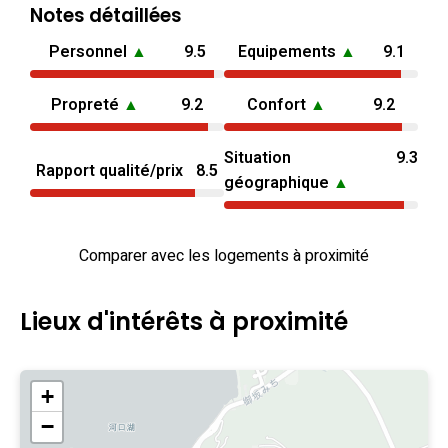
Notes détaillées
Personnel
▲
9.5
Equipements
▲
9.1
Propreté
▲
9.2
Confort
▲
9.2
Situation
9.3
Rapport qualité/prix
8.5
géographique
▲
Comparer avec les logements à proximité
Lieux d'intérêts à proximité
+
−