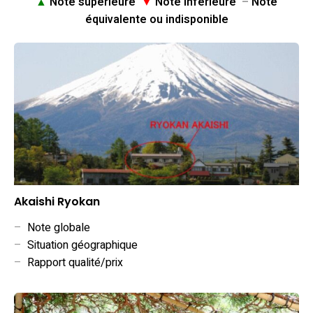
▲
Note supérieure
▼
Note inférieure
–
Note
équivalente ou indisponible
Akaishi Ryokan
–
Note globale
–
Situation géographique
–
Rapport qualité/prix