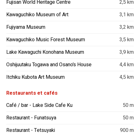
Fujisan World Heritage Centre
2,5 km
Kawaguchiko Museum of Art
3,1 km
Fujiyama Museum
3,2 km
Kawaguchiko Music Forest Museum
3,5 km
Lake Kawaguchi Konohana Museum
3,9 km
Oshijuutaku Togawa and Osano’s House
4,4 km
Itchiku Kubota Art Museum
4,5 km
Restaurants et cafés
Café / bar - Lake Side Cafe Ku
50 m
Restaurant - Funatsuya
50 m
Restaurant - Tetsuyaki
900 m