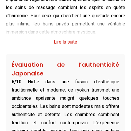
les soins de massage comblent les esprits en quête
d’harmonie. Pour ceux qui cherchent une quiétude encore
plus intime, les bains privés permettent une véritable
immersion dans cette atmosphère mystique.
Lire la suite
Portant les marques intemporelles du style japonais, les
chambres du ryokan à Fujikawaguchiko portent en elles
une poésie sensorielle. Les tatamis tissés à partir de
Évaluation de l’authenticité
paille évoquent la pureté de la nature, et les futons légers
Japonaise
appellent au repos. Plusieurs chambres s’ouvrent sur une
6/10
Niché dans une fusion d’esthétique
vue enchanteresse du lac, et certaines disposent d’un bain
traditionnelle et moderne, ce ryokan transmet une
de source chaude en extérieur, permettant aux invités de
ambiance apaisante malgré quelques touches
communier avec l’environnement dans une sérénité totale,
occidentales. Les bains sont modestes mais offrent
tout en laissant leur âme errer aux confins de l’horizontale
authenticité et détente. Les chambres combinent
et du céleste.
tradition et confort contemporain. L’expérience