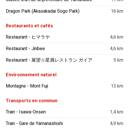
Dragon Park (Akasakadai Sogo Park)
16 km
Restaurants et cafés
Restaurant - ヒマラヤ
4,6 km
Restaurant - Jinbee
4,6 km
Restaurant - 展望☆星屑レストラン ガイア
5 km
Environnement naturel
Montagne - Mont Fuji
13 km
Transports en commun
Train - Isawa-Onsen
1,4 km
Train - Gare de Yamanashishi
4,9 km