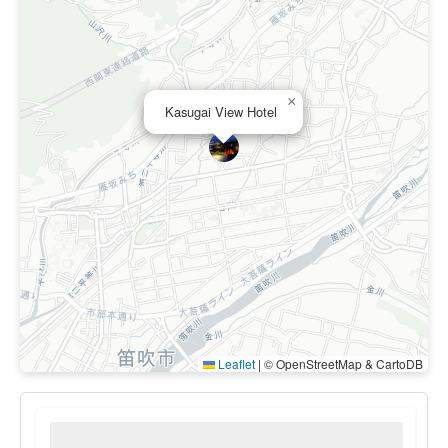
×
Kasugai View Hotel
Leaflet
|
© OpenStreetMap & CartoDB