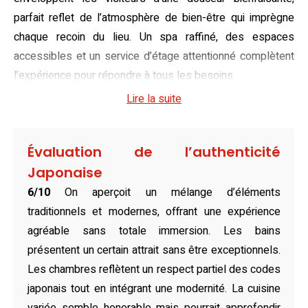
parfait reflet de l’atmosphère de bien-être qui imprègne
chaque recoin du lieu. Un spa raffiné, des espaces
accessibles et un service d’étage attentionné complètent
l’expérience pour répondre à tous les besoins.
Lire la suite
Naturellement conçues dans le pur style japonais, les
chambres offrent un havre de sérénité où le tatami se
mêle à des détails traditionnels élégants. Une lumière
Évaluation de l’authenticité
douce caresse les parois coulissantes, tandis que le
Japonaise
confort des futons ou des lits occidentaux accompagne
6/10
On aperçoit un mélange d’éléments
chaque nuit de quiétude. Ces espaces, alliant charme
traditionnels et modernes, offrant une expérience
classique et commodités modernes, offrent un refuge
agréable sans totale immersion. Les bains
parfait pour savourer une tasse de thé vert et des
présentent un certain attrait sans être exceptionnels.
collations, en admirant la beauté environnante.
Les chambres reflètent un respect partiel des codes
Delectable et variés, les plaisirs culinaires s’invitent dans
japonais tout en intégrant une modernité. La cuisine