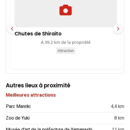
Chutes de Shiraito
C
À 39.2 km de la propriété
Attraction
Autres lieux à proximité
Meilleures attractions
Parc Manriki
4,4 km
Zoo de Yuki
8 km
Musée d'art de la préfecture de Yamanashi
11 km