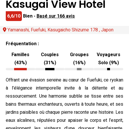
Kasugai View Hotel
6,6/10
Bien -
Basé sur 166 avis
Yamanashi, Fuefuki, Kasugaicho Shizume 178 , Japon
Fréquentation :
Familles
Couples
Groupes
Voyageurs
(43%)
(31%)
(16%)
Solo (9%)
Offrant une évasion sereine au cœur de Fuefuki, ce ryokan
à l’élégance intemporelle invite à la détente et au
ressourcement. Une harmonie subtile se tisse entre ses
bains thermaux enchanteurs, ouverts à toute heure, et ses
jardins paisibles où chaque pierre raconte une histoire. Les
eaux alcalines, réputées pour apaiser le corps et l’esprit,
enveloppent les visiteurs d’une douceur bienfaisante,