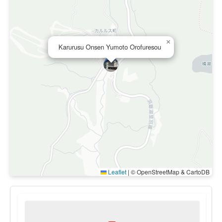
×
Karurusu Onsen Yumoto Orofuresou
Leaflet
|
© OpenStreetMap & CartoDB