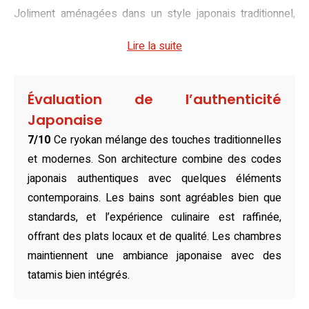
Joliment aménagées dans un style japonais traditionnel,
les chambres du ryokan proposent des tatamis et des
Lire la suite
futons pour un confort authentique. Certaines offrent une
vue imprenable sur la rivière, contribuant à une expérience
profondément immersive. Grâce à des installations
Évaluation de l’authenticité
modernes et des commodités adaptées à tous, y compris
Japonaise
aux familles et aux personnes à mobilité réduite, chaque
7/10
Ce ryokan mélange des touches traditionnelles
séjour promet d’être à la fois pratique et serein.
et modernes. Son architecture combine des codes
Que vous préfériez savourer des plats directement au
japonais authentiques avec quelques éléments
restaurant du ryokan ou explorer les établissements à
contemporains. Les bains sont agréables bien que
proximité, les options gastronomiques ne manquent pas.
standards, et l’expérience culinaire est raffinée,
Les spécialités locales, notamment à base de fruits de
offrant des plats locaux et de qualité. Les chambres
mer et de crabe, raviront les amateurs de cuisine
maintiennent une ambiance japonaise avec des
japonaise. Le restaurant sur place allie modernité et
tatamis bien intégrés.
saveurs traditionnelles, garantissant une expérience