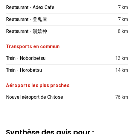
Restaurant - Adex Cafe
7 km
Restaurant - 登鬼屋
7 km
Restaurant - 湯嬉神
8 km
Transports en commun
Train - Noboribetsu
12 km
Train - Horobetsu
14 km
Aéroports les plus proches
Nouvel aéroport de Chitose
76 km
Synthèse des avis pour :