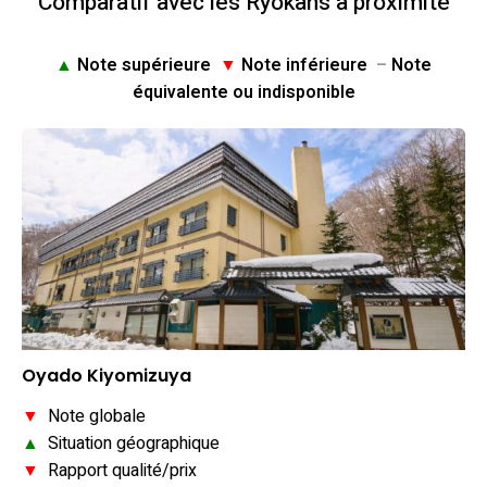
Comparatif avec les Ryokans à proximité
▲
Note supérieure
▼
Note inférieure
–
Note
équivalente ou indisponible
Oyado Kiyomizuya
▼
Note globale
▲
Situation géographique
▼
Rapport qualité/prix