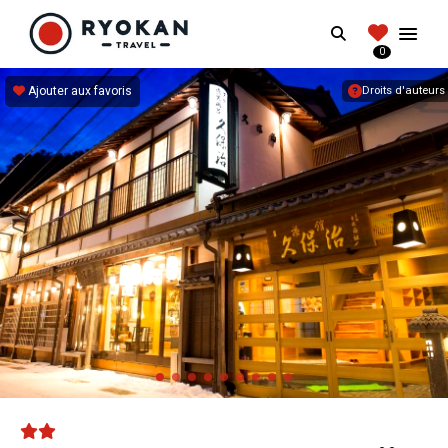
RYOKANTRAVEL
Search
FRANCE
0
Vivez l'expérience authentique d'un Ryokan
Ajouter aux favoris
Droits d'auteurs