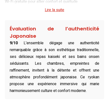
Wi-Fi gratuite pour allier confort et quiétude.
Lire la suite
Véritable sanctuaire intime, les chambres du ryokan
reflètent un style japonais raffiné avec leurs sols en tatami
et leur décoration épurée. Chaque espace, agrémenté de
Évaluation de l’authenticité
futons traditionnels et de touches naturelles comme les
Japonaise
parois en bois et en papier, offre des vues apaisantes sur
9/10
L’ensemble dégage une authenticité
les montagnes environnantes. Ici, chaque détail est pensé
remarquable grâce à son esthétique traditionnelle,
pour sublimer le séjour, dans une ambiance subtilement
ses délicieux repas kaiseki et ses bains onsen
harmonieuse, propre à ce superbe ryokan à Tenkawa.
séduisants. Les chambres, empreintes de
Gastronomes et amateurs de cuisine locale trouveront leur
raffinement, invitent à la détente et offrent une
bonheur dans les restaurants alentour, où ils pourront
atmosphère profondément japonaise. Ce ryokan
savourer des spécialités japonaises délicates. Le matin, un
propose une expérience immersive qui marie
savoureux petit-déjeuner asiatique est servi au ryokan,
harmonieusement culture et confort moderne.
pour bien débuter la journée. À quelques pas, des cafés
pittoresques et des restaurants incontournables comme