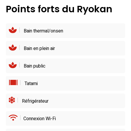
Sakanakaya enrichissent ce voyage culinaire, parfait pour
Points forts du Ryokan
compléter cette expérience empreinte de charme et
d’authenticité.
Bain thermal/onsen
Bain en plein air
Bain public
Tatami
Réfrigérateur
Connexion Wi-Fi