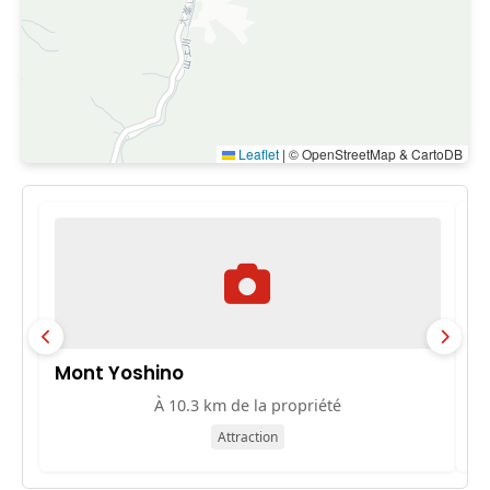
Leaflet
|
© OpenStreetMap & CartoDB
Mont Yoshino
大
À 10.3 km de la propriété
Attraction