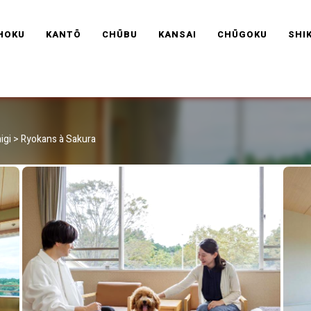
RAVEL FRANCE
HOKU
KANTŌ
CHŪBU
KANSAI
CHŪGOKU
SHI
igi
>
Ryokans à Sakura