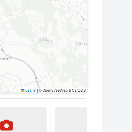
Leaflet
|
© OpenStreetMap & CartoDB