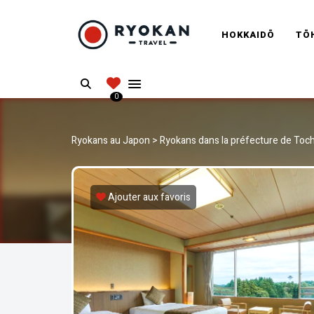
RYOKANT
HOKKAIDŌ
TŌ
Vivez l'expérience authentique d'un Ryokan
Search
0
Ryokans au Japon
>
Ryokans dans la préfecture de Toch
Ajouter aux favoris