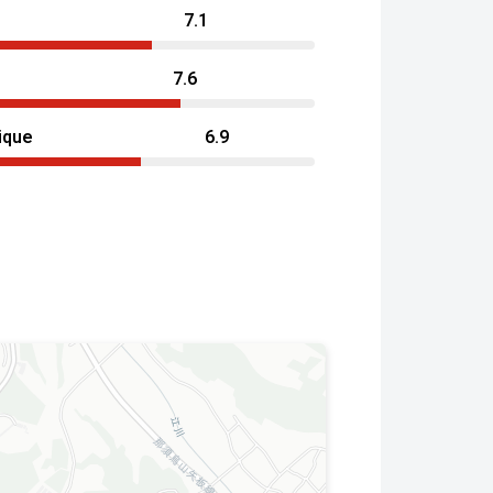
7.1
7.6
ique
6.9