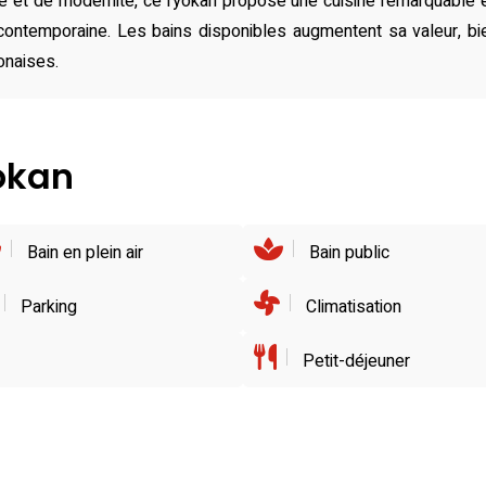
té et de modernité, ce ryokan propose une cuisine remarquable e
ontemporaine. Les bains disponibles augmentent sa valeur, bi
onaises.
yokan
Bain en plein air
Bain public
Parking
Climatisation
Petit-déjeuner