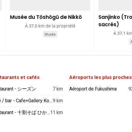
Musée du Tōshōgū de Nikkō
Sanjinko (Tr
sacrés)
À 37.0 km de la propriété
À 37.1 km
Musée
A
taurants et cafés
Aéroports les plus proches
taurant - シーズン
7 km
Aéroport de Fukushima
9
Café / bar - Cafe+Gallery Komorebi
9 km
Restaurant - 十割そば ひかり
11 km