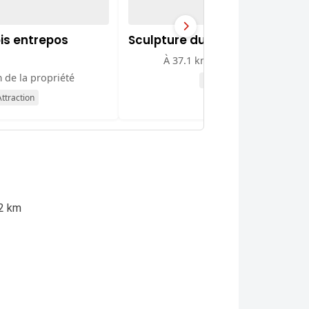
ois entrepos
Sculpture du chat endormi
À 37.1 km de la propriété
 de la propriété
Attraction
ttraction
2 km