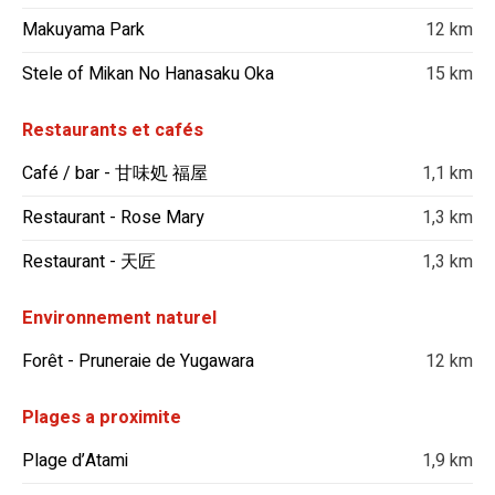
Makuyama Park
12 km
Stele of Mikan No Hanasaku Oka
15 km
Restaurants et cafés
Café / bar - 甘味処 福屋
1,1 km
Restaurant - Rose Mary
1,3 km
Restaurant - 天匠
1,3 km
Environnement naturel
Forêt - Pruneraie de Yugawara
12 km
Plages a proximite
Plage d’Atami
1,9 km