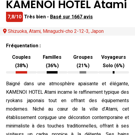
KAMENOI HOTEL Atami
7,8/10
Très bien -
Basé sur 1667 avis
Shizuoka, Atami, Minaguchi-cho 2-12-3, Japon
Fréquentation :
Couples
Familles
Groupes
Voyageurs
(38%)
(36%)
(21%)
Solo (6%)
Baigné dans une atmosphère apaisante et élégante,
KAMENOI HOTEL Atami incarne le raffinement typique des
ryokans japonais tout en offrant des équipements
modernes. Niché au cœur de la ville d’Atami, cet
établissement conjugue une décoration contemporaine et
minimaliste à des touches traditionnelles, offrant à ses
visiteurs un cadre propice à la détente. Ses bains