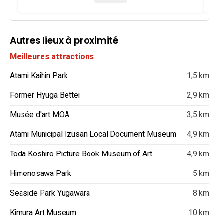
Autres lieux à proximité
Meilleures attractions
Atami Kaihin Park
1,5 km
Former Hyuga Bettei
2,9 km
Musée d'art MOA
3,5 km
Atami Municipal Izusan Local Document Museum
4,9 km
Toda Koshiro Picture Book Museum of Art
4,9 km
Himenosawa Park
5 km
Seaside Park Yugawara
8 km
Kimura Art Museum
10 km