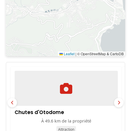
Leaflet
|
© OpenStreetMap & CartoDB
Chutes d'Otodome
Y
À 49.6 km de la propriété
Attraction