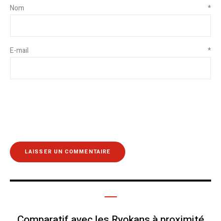
Nom
*
E-mail
*
Comparatif avec les Ryokans à proximité