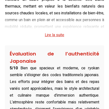
thermaux, mettant en valeur les bienfaits naturels des
sources chaudes locales, et ses installations de bien-être,
comme un bain en plein air et accessible aux personnes à
mobilité réduite, promettent une expérience relaxante et
régénérante pour tous les visiteurs.
Lire la suite
Jouant avec l’harmonie entre confort et modernité, les
chambres du KAMENOI HOTEL Atami se déclinent en
Évaluation de l’authenticité
diverses configurations, allant des options classiques au
Japonaise
style occidental aux suites japonaises traditionnelles
5/10
Bien que spacieux et moderne, ce ryokan
dotées de futons. Certaines unités jouissent d’un balcon
semble s’éloigner des codes traditionnels japonais.
ou d’une vue imprenable sur l’océan, tandis que d’autres
Les efforts pour intégrer des bains et des repas
proposent un bain en plein air privé. Chaque espace, qu’il
variés sont appréciables, mais le style architectural
soit destiné aux couples, aux familles ou aux groupes
et culinaire manque d’immersion authentique.
d’amis, est soigneusement aménagé pour offrir un
L’atmosphère reste confortable mais relativement
environnement chaleureux et accueillant.