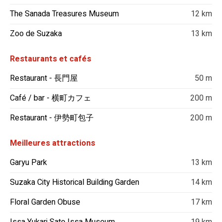
The Sanada Treasures Museum
12 km
Zoo de Suzaka
13 km
Restaurants et cafés
Restaurant - 長門屋
50 m
Café / bar - 横町カフェ
200 m
Restaurant - 伊勢町包子
200 m
Meilleures attractions
Garyu Park
13 km
Suzaka City Historical Building Garden
14 km
Floral Garden Obuse
17 km