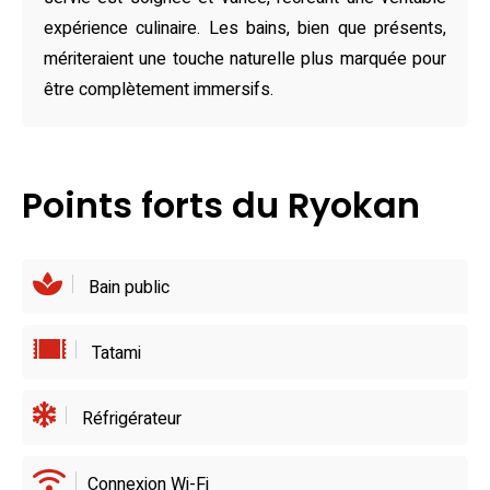
avec un petit-déjeuner japonais savoureux et un dîner
expérience culinaire. Les bains, bien que présents,
kaiseki, préparé avec soin et servi dans la pure tradition.
mériteraient une touche naturelle plus marquée pour
Pour prolonger l’expérience, les environs regorgent de
être complètement immersifs.
restaurants locaux comme 長門屋, offrant une immersion
gourmande dans la gastronomie régionale. Situé à
proximité de sites prestigieux tels que le musée d’art
Points forts du Ryokan
Shinano, ce ryokan capture l’essence même de Nagano,
entre découvertes culturelles et plaisirs gastronomiques.
Bain public
Tatami
Réfrigérateur
Connexion Wi-Fi