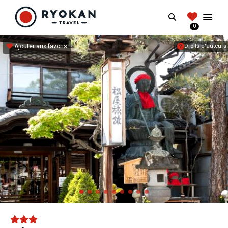
RYOKANTRAVEL
Search
FRANCE
0
Vivez l'expérience authentique d'un Ryokan
Ajouter aux favoris
Droits d'auteurs