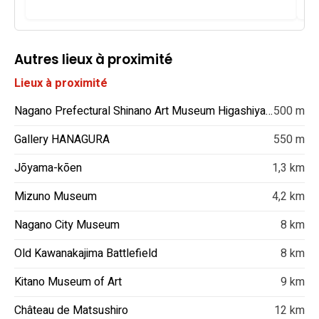
Autres lieux à proximité
Lieux à proximité
Nagano Prefectural Shinano Art Museum Higashiyama Kaii Gallery
500 m
Gallery HANAGURA
550 m
Jōyama-kōen
1,3 km
Mizuno Museum
4,2 km
Nagano City Museum
8 km
Old Kawanakajima Battlefield
8 km
Kitano Museum of Art
9 km
Château de Matsushiro
12 km