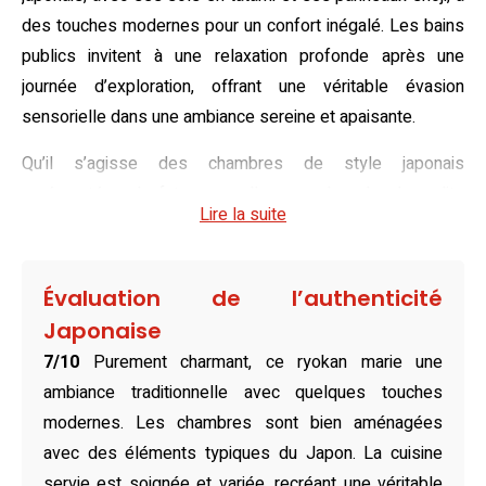
des touches modernes pour un confort inégalé. Les bains
publics invitent à une relaxation profonde après une
journée d’exploration, offrant une véritable évasion
sensorielle dans une ambiance sereine et apaisante.
Qu’il s’agisse des chambres de style japonais
agrémentées de futons moelleux ou des chambres lits
Lire la suite
jumeaux à la décoration minimaliste, chaque espace a été
pensé pour refléter l’esthétique pure et authentique du
Japon. Les options de logement, incluant des salles de
Évaluation de l’authenticité
bains privatives ou partagées, s’adaptent à toutes les
Japonaise
préférences, promettant un séjour confortable et empreint
7/10
Purement charmant, ce ryokan marie une
d’élégance. Leur design raffiné et leur atmosphère paisible
ambiance traditionnelle avec quelques touches
transforment chaque nuit en une expérience réparatrice
modernes. Les chambres sont bien aménagées
inoubliable.
avec des éléments typiques du Japon. La cuisine
Le plaisir culinaire atteint son apogée au Matsuya Ryokan
servie est soignée et variée, recréant une véritable