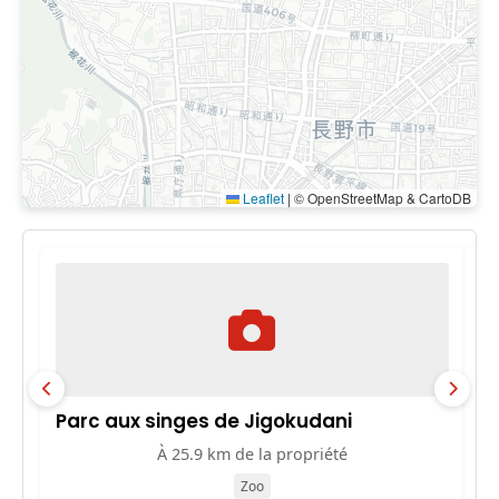
Leaflet
|
© OpenStreetMap & CartoDB
Parc aux singes de Jigokudani
M
À 25.9 km de la propriété
Zoo