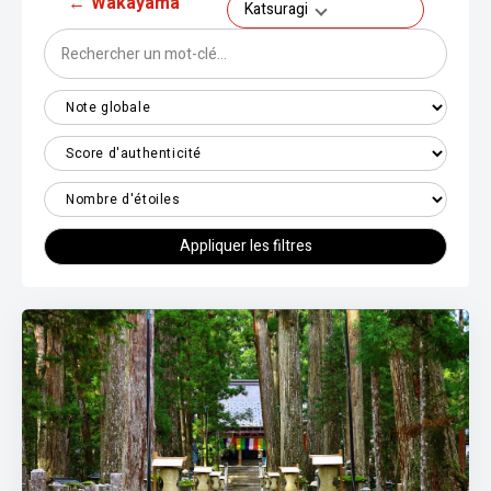
←
Wakayama
Katsuragi
Appliquer les filtres