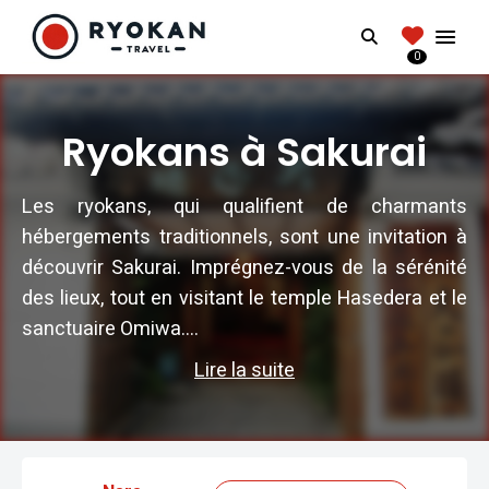
RYOKANTRAVEL
Search
FRANCE
0
Vivez l'expérience authentique d'un Ryokan
Ryokans à Sakurai
Les ryokans, qui qualifient de charmants
hébergements traditionnels, sont une invitation à
découvrir Sakurai. Imprégnez-vous de la sérénité
des lieux, tout en visitant le temple Hasedera et le
sanctuaire Omiwa....
Lire la suite