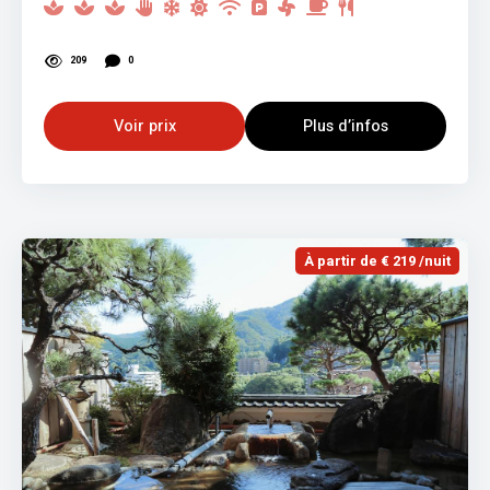
209
0
Voir prix
Plus d’infos
À partir de € 219 /nuit