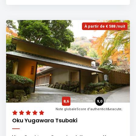
À partir de € 588 /nuit
8,6
9,0
Note globale
Score d'authenticit&eacute;
Oku Yugawara Tsubaki