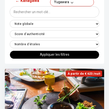
←
Kanagawa
Yugawara
Appliquer les filtres
À partir de € 623 /nuit