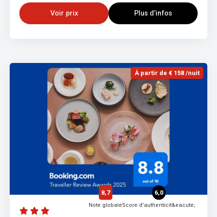
Voir prix
Plus d’infos
À partir de € 158 /nuit
8,7
6,0
Note globale
Score d'authenticit&eacute;