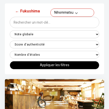
←
Fukushima
Nihommatsu
Appliquer les filtres