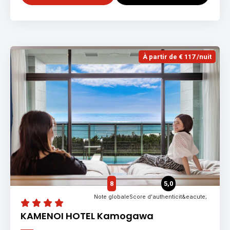
À partir de € 117 /nuit
8
5,0
Note globale
Score d'authenticit&eacute;
KAMENOI HOTEL Kamogawa