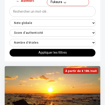
←
Aomori
Fukaura
Appliquer les filtres
À partir de € 186 /nuit