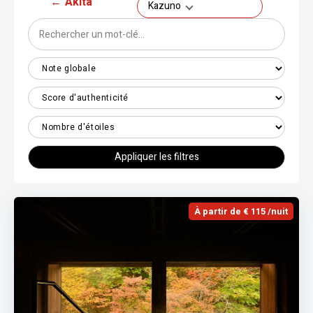
←
Akita
Kazuno
Appliquer les filtres
À partir de € 115 /nuit