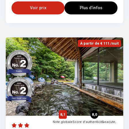
Voir prix
Plus d’infos
À partir de € 111 /nuit
8,1
8,0
Note globale
Score d'authenticit&eacute;