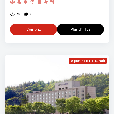
220
0
Voir prix
Plus d’infos
À partir de € 115 /nuit