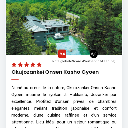
9,6
6,0
Note globale
Score d'authenticit&eacute;
Okujozankei Onsen Kasho Gyoen
Niché au cœur de la nature, Okujozankei Onsen Kasho
Gyoen incarne le ryokan à Hokkaidō, Jozankei par
excellence. Profitez d’onsen privés, de chambres
élégantes mêlant tradition japonaise et confort
moderne, d’une cuisine raffinée et d’un service
attentionné. Lieu idéal pour un séjour romantique ou