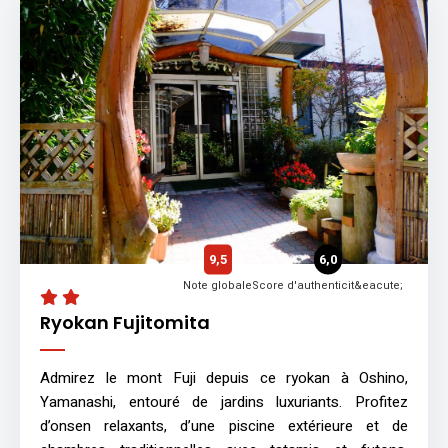
9,5
6,0
Note globale
Score d'authenticit&eacute;
Ryokan Fujitomita
Admirez le mont Fuji depuis ce ryokan à Oshino,
Yamanashi, entouré de jardins luxuriants. Profitez
d’onsen relaxants, d’une piscine extérieure et de