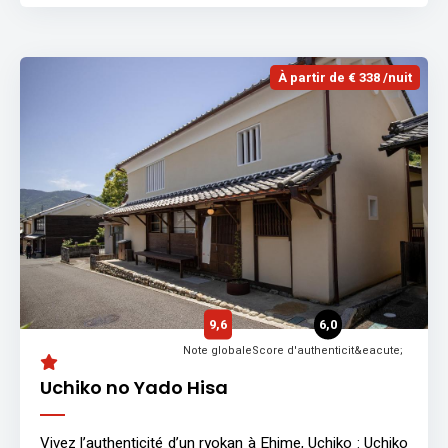
À partir de € 338 /nuit
9,6
6,0
Note globale
Score d'authenticit&eacute;
Uchiko no Yado Hisa
Vivez l’authenticité d’un ryokan à Ehime, Uchiko : Uchiko