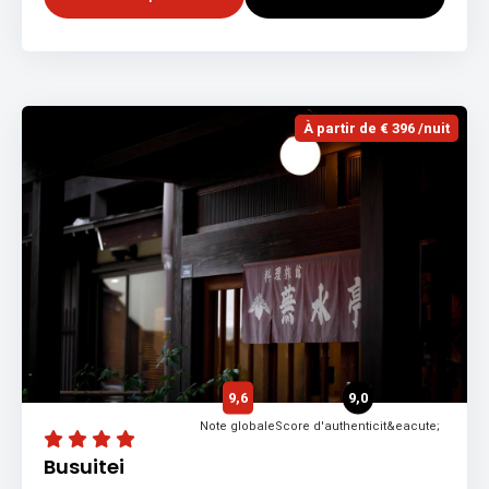
À partir de € 396 /nuit
9,6
9,0
Note globale
Score d'authenticit&eacute;
Busuitei