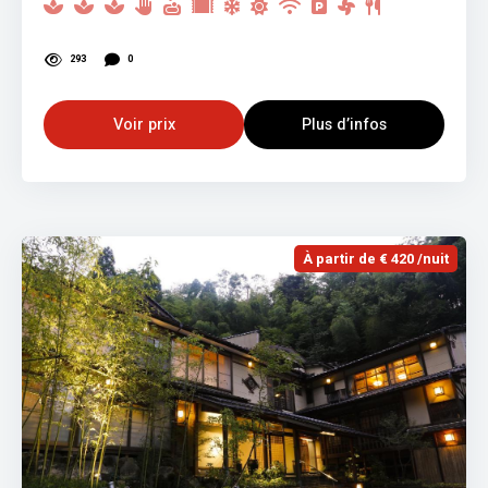
293
0
Voir prix
Plus d’infos
À partir de € 420 /nuit