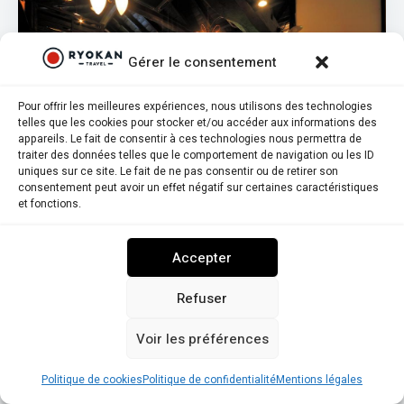
Gérer le consentement
Pour offrir les meilleures expériences, nous utilisons des technologies
telles que les cookies pour stocker et/ou accéder aux informations des
appareils. Le fait de consentir à ces technologies nous permettra de
traiter des données telles que le comportement de navigation ou les ID
uniques sur ce site. Le fait de ne pas consentir ou de retirer son
consentement peut avoir un effet négatif sur certaines caractéristiques
et fonctions.
9,5
8,0
Note globale
Score d'authenticit&eacute;
Accepter
Meigetsuso
Refuser
Vivez l’expérience unique d’un ryokan à Kaminoyama,
Voir les préférences
Yamagata au Meigetsuso : bains thermaux intérieurs et
extérieurs, massages, yoga, cuisine kaiseki raffinée
Politique de cookies
Politique de confidentialité
Mentions légales
servie en chambre, et chambres lumineuses avec vue