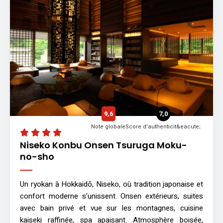
9,6
7,0
Note globale
Score d'authenticit&eacute;
Niseko Konbu Onsen Tsuruga Moku-
no-sho
Un ryokan à Hokkaidō, Niseko, où tradition japonaise et
confort moderne s’unissent. Onsen extérieurs, suites
avec bain privé et vue sur les montagnes, cuisine
kaiseki raffinée, spa apaisant. Atmosphère boisée,