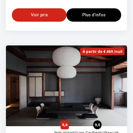
Voir prix
Plus d’infos
À partir de € 469 /nuit
9,6
9,0
Note globale
Score d'authenticit&eacute;