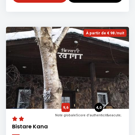
À partir de € 98 /nuit
9,6
4,0
Note globale
Score d'authenticit&eacute;
Bistare Kana