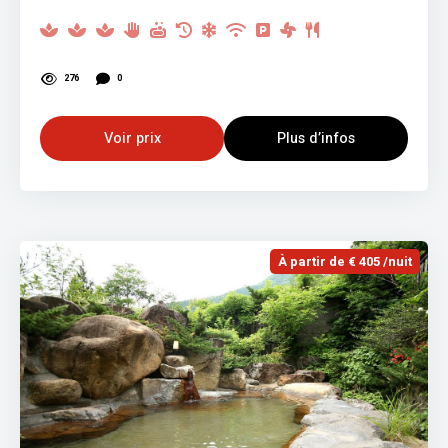
276
0
Voir prix
Plus d’infos
À partir de € 405 /nuit