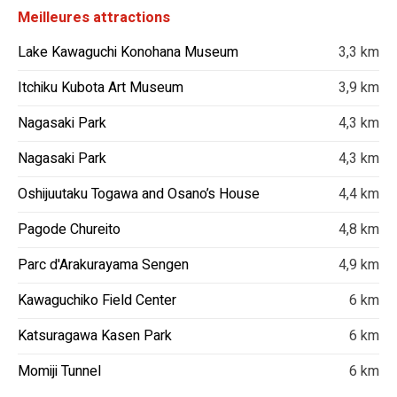
Meilleures attractions
Lake Kawaguchi Konohana Museum
3,3 km
Itchiku Kubota Art Museum
3,9 km
Nagasaki Park
4,3 km
Nagasaki Park
4,3 km
Oshijuutaku Togawa and Osano’s House
4,4 km
Pagode Chureito
4,8 km
Parc d'Arakurayama Sengen
4,9 km
Kawaguchiko Field Center
6 km
Katsuragawa Kasen Park
6 km
Momiji Tunnel
6 km