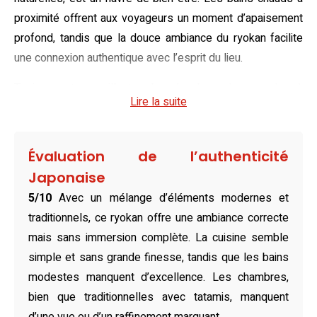
proximité offrent aux voyageurs un moment d’apaisement
profond, tandis que la douce ambiance du ryokan facilite
une connexion authentique avec l’esprit du lieu.
Typiques et accueillantes, les chambres de ce ryokan à
Lire la suite
Fujikawaguchiko sont pourvues d’un sol en tatami et
aménagées avec des futons traditionnels, promesse d’un
sommeil réparateur. Simples mais soigneusement
Évaluation de l’authenticité
équipées, elles offrent une atmosphère conviviale et
Japonaise
reposante. La sobriété des espaces invite au
5/10
Avec un mélange d’éléments modernes et
ressourcement, tandis que leurs commodités modernes,
traditionnels, ce ryokan offre une ambiance correcte
telles que la climatisation et le Wi-Fi gratuit, ajoutent un
mais sans immersion complète. La cuisine semble
confort subtil à l’expérience de séjour.
simple et sans grande finesse, tandis que les bains
Pour combler vos envies culinaires, un restaurant sur place
modestes manquent d’excellence. Les chambres,
propose des saveurs asiatiques soigneusement
bien que traditionnelles avec tatamis, manquent