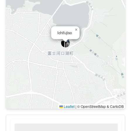
×
Ichifujiso
Leaflet
|
© OpenStreetMap & CartoDB