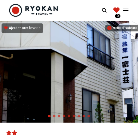
RYOKANTRAVEL
Search
FRANCE
0
Vivez l'expérience authentique d'un Ryokan
Ajouter aux favoris
Droits d'auteurs