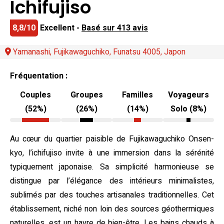
Ichifujiso
8,8/10
Excellent -
Basé sur 413 avis
Yamanashi, Fujikawaguchiko, Funatsu 4005, Japon
Fréquentation :
Couples
Groupes
Familles
Voyageurs
(52%)
(26%)
(14%)
Solo (8%)
Au cœur du quartier paisible de Fujikawaguchiko Onsen-
kyo, l’ichifujiso invite à une immersion dans la sérénité
typiquement japonaise. Sa simplicité harmonieuse se
distingue par l’élégance des intérieurs minimalistes,
sublimés par des touches artisanales traditionnelles. Cet
établissement, niché non loin des sources géothermiques
naturelles, est un havre de bien-être. Les bains chauds à