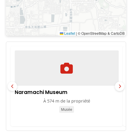
Leaflet
|
© OpenStreetMap & CartoDB
Naramachi Museum
奈
À 574 m de la propriété
Musée