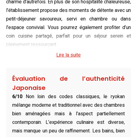
charme d’autrefois. En plus de son hospitalité chaleureuse,
l’établissement propose des moments de détente avec un
petit-déjeuner savoureux, servi en chambre ou dans
l’espace convivial. Vous pourrez également profiter d’un
coin cuisine partagé, parfait pour un séjour serein et
pleinement ressourçant.
Lire la suite
Optez pour une des chambres de style japonais
proposées et laissez-vous séduire par leur élégance
simple et fonctionnelle. Que vous choisissiez une chambre
Évaluation de l’authenticité
avec quatre futons ou une chambre familiale parfaite pour
Japonaise
un groupe, chaque espace est pensé pour garantir un
6/10
Non loin des codes classiques, le ryokan
séjour agréable et paisible. Les équipements modernes,
mélange moderne et traditionnel avec des chambres
tels que la climatisation et une connexion Wi-Fi gratuite,
bien aménagées mais à l’aspect partiellement
assurent un confort optimal tout en respectant l’esprit
contemporain. L’expérience culinaire est diverse,
traditionnel du ryokan.
mais manque un peu de raffinement. Les bains, bien