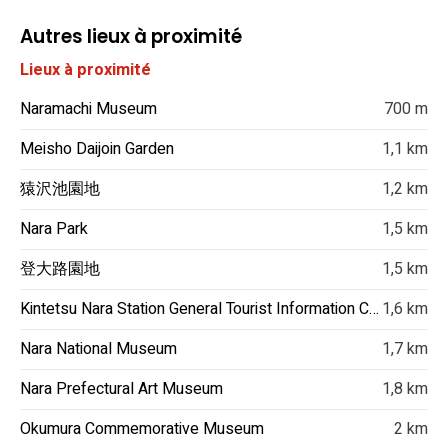
Autres lieux à proximité
Lieux à proximité
Naramachi Museum
700 m
Meisho Daijoin Garden
1,1 km
猿沢池園地
1,2 km
Nara Park
1,5 km
登大路園地
1,5 km
Kintetsu Nara Station General Tourist Information Centre
1,6 km
Nara National Museum
1,7 km
Nara Prefectural Art Museum
1,8 km
Okumura Commemorative Museum
2 km