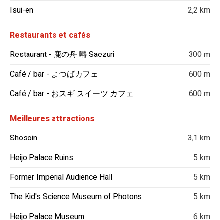
Isui-en
2,2 km
Restaurants et cafés
Restaurant - 鹿の舟 囀 Saezuri
300 m
Café / bar - よつばカフェ
600 m
Café / bar - おスギ スイーツ カフェ
600 m
Meilleures attractions
Shosoin
3,1 km
Heijo Palace Ruins
5 km
Former Imperial Audience Hall
5 km
The Kid's Science Museum of Photons
5 km
Heijo Palace Museum
6 km