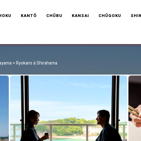
RAVEL FRANCE
HOKU
KANTŌ
CHŪBU
KANSAI
CHŪGOKU
SHI
kayama
>
Ryokans à Shirahama