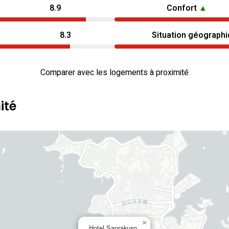
8.9
Confort
▲
8.3
Situation géograph
Comparer avec les logements à proximité
ité
×
Hotel Sanrakuso