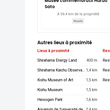
Musée commémoratif Haruo
Sato
À 59.4 km de la propriété
Musée
Autres lieux à proximité
Lieux à proximité
Res
Shirahama Energy Land
400 m
Rest
Shirahama Kaichu Observatory Deck
1,4 km
Kishu Museum of Art
1,5 km
Res
Kishu Museum
1,5 km
Heisogen Park
1,6 km
Aquarium de l'université de Kyoto à Shirahama
2,4 km