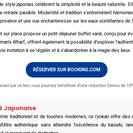
e style japonais célèbrent la simplicité et la beauté naturelle. E
une retraite paisible. Modernité et tradition s’entremêlent har
 privative et une vue enchanteresse sur les eaux scintillantes de
t sur place propose un petit-déjeuner buffet varié, conçu pour éve
an’s Wharf, offrent également la possibilité d’explorer l’authenti
ble invitation à se régaler et à s’abandonner à la magie des lieux.
RÉSERVER SUR BOOKING.COM
ssant par ce lien, vous pourriez bénéficier d'une réduction Genius de 10%
té Japonaise
me traditionnel et de touches modernes, ce ryokan offre des 
d’être authentique sans atteindre l’excellence du kaiseki, ta