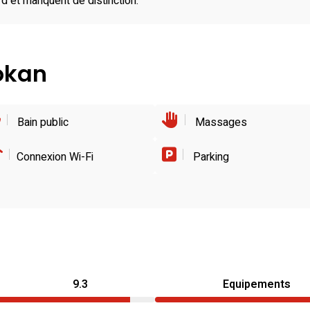
d et manquent de distinction.
yokan
Bain public
Massages
Connexion Wi-Fi
Parking
9.3
Equipements