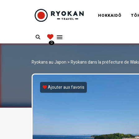
RYOKANT
HOKKAIDŌ
TŌ
Vivez l'expérience authentique d'un Ryokan
Search
0
Ryokans au Japon
>
Ryokans dans la préfecture de Wa
Ajouter aux favoris