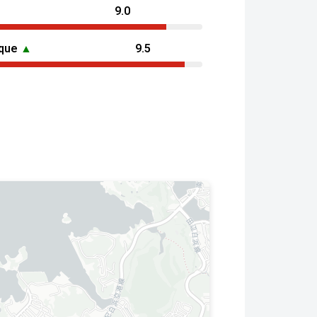
9.0
ique
▲
9.5