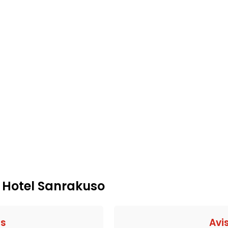
: Hotel Sanrakuso
fs
Avi