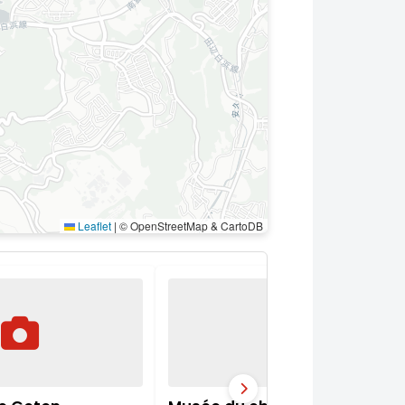
Leaflet
|
© OpenStreetMap & CartoDB