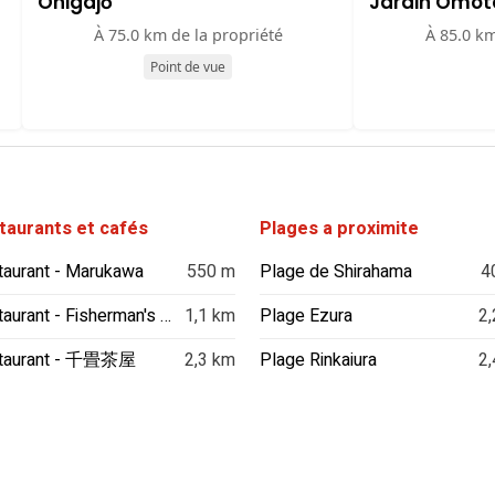
Onigajō
Jardin Omot
À 75.0 km de la propriété
À 85.0 km
Point de vue
taurants et cafés
Plages a proximite
aurant - Marukawa
550 m
Plage de Shirahama
4
Restaurant - Fisherman's Wharf of Shirahama
1,1 km
Plage Ezura
2,
taurant - 千畳茶屋
2,3 km
Plage Rinkaiura
2,