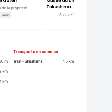
e Goten
Musée du château de
Tokushima
 de la propriété
À 85.0 km de la propriété
Jardin
Musée
Transports en commun
00 m
Train - Shirahama
4,5 km
2 km
4 km