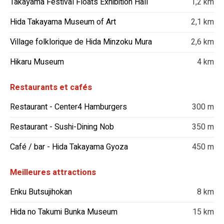
Takayama Festival Floats Exhibition Hall
1,2 km
Hida Takayama Museum of Art
2,1 km
Village folklorique de Hida Minzoku Mura
2,6 km
Hikaru Museum
4 km
Restaurants et cafés
Restaurant - Center4 Hamburgers
300 m
Restaurant - Sushi-Dining Nob
350 m
Café / bar - Hida Takayama Gyoza
450 m
Meilleures attractions
Enku Butsujihokan
8 km
Hida no Takumi Bunka Museum
15 km