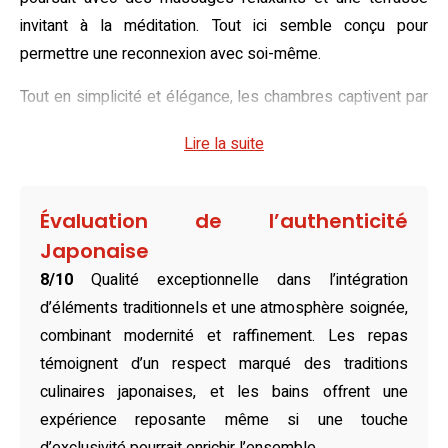
invitant à la méditation. Tout ici semble conçu pour
permettre une reconnexion avec soi-même.
Tout en simplicité et élégance, les chambres captivent par
leur design japonais authentique. Les tatamis apaisants,
Lire la suite
associés aux futons traditionnels, insufflent une
atmosphère zen propice au repos. Pour enrichir le séjour,
la vue sur la rivière ou la ville invite à contempler le tumulte
Évaluation de l’authenticité
apaisé de la vie quotidienne. Chaque chambre allie tradition
Japonaise
et modernité avec une salle de bain privative, des articles
8/10
Qualité exceptionnelle dans l’intégration
de toilette raffinés, et des équipements pratiques tels que
d’éléments traditionnels et une atmosphère soignée,
la télévision LCD et le minibar.
combinant modernité et raffinement. Les repas
Sur place, les saveurs s’éveillent avec deux options de
témoignent d’un respect marqué des traditions
restauration exquises. Le restaurant traditionnel invite au
culinaires japonaises, et les bains offrent une
voyage avec un menu japonais d’une finesse
expérience reposante même si une touche