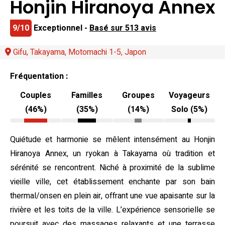
Honjin Hiranoya Annex
9/10
Exceptionnel -
Basé sur 513 avis
Gifu, Takayama, Motomachi 1-5, Japon
Fréquentation :
Couples
Familles
Groupes
Voyageurs
(46%)
(35%)
(14%)
Solo (5%)
Quiétude et harmonie se mêlent intensément au Honjin
Hiranoya Annex, un ryokan à Takayama où tradition et
sérénité se rencontrent. Niché à proximité de la sublime
vieille ville, cet établissement enchante par son bain
thermal/onsen en plein air, offrant une vue apaisante sur la
rivière et les toits de la ville. L’expérience sensorielle se
poursuit avec des massages relaxants et une terrasse