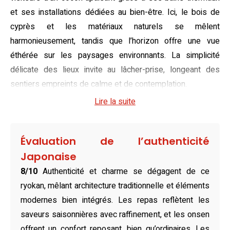
et ses installations dédiées au bien-être. Ici, le bois de
cyprès et les matériaux naturels se mêlent
harmonieusement, tandis que l’horizon offre une vue
éthérée sur les paysages environnants. La simplicité
délicate des lieux invite au lâcher-prise, longeant des
sentiers empreints de calme et de contemplation.
Lire la suite
Sobre et accueillant, chaque espace de vie exprime une
esthétique japonaise authentique. Les chambres,
recouvertes de tatamis, sont illuminées de lumière
Évaluation de l’authenticité
naturelle, et ornées de futons moelleux savamment
Japonaise
disposés. Les salles de bains privatives en bois de
8/10
Authenticité et charme se dégagent de ce
cyprès ajoutent une touche de raffinement et invitent à la
ryokan, mêlant architecture traditionnelle et éléments
détente. Que vous soyez en quête d’évasion en solo ou
modernes bien intégrés. Les repas reflètent les
d’un moment partagé en famille, ces espaces intimes et
saveurs saisonnières avec raffinement, et les onsen
chaleureux promettent des nuits de quiétude, célébrant
offrent un confort reposant, bien qu’ordinaires. Les