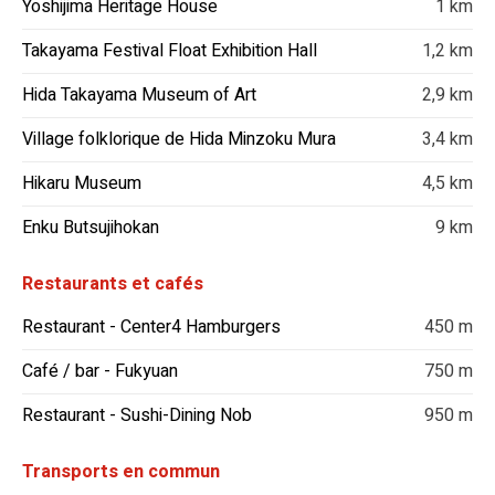
Yoshijima Heritage House
1 km
Takayama Festival Float Exhibition Hall
1,2 km
Hida Takayama Museum of Art
2,9 km
Village folklorique de Hida Minzoku Mura
3,4 km
Hikaru Museum
4,5 km
Enku Butsujihokan
9 km
Restaurants et cafés
Restaurant - Center4 Hamburgers
450 m
Café / bar - Fukyuan
750 m
Restaurant - Sushi-Dining Nob
950 m
Transports en commun