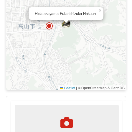
×
Hidatakayama Futarishizuka Hakuun
Leaflet
|
© OpenStreetMap & CartoDB