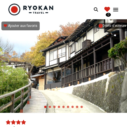
RYOKANTRAVEL
Search
FRANCE
0
Vivez l'expérience authentique d'un Ryokan
Ajouter aux favoris
Droits d'auteurs