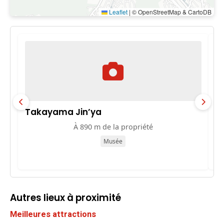
Leaflet
|
© OpenStreetMap & CartoDB
Takayama Jin’ya
M
p
À 890 m de la propriété
Musée
Autres lieux à proximité
Meilleures attractions