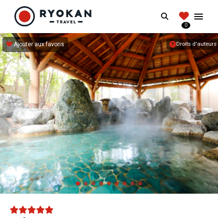
RYOKANTRAVEL
Search
FRANCE
0
Vivez l'expérience authentique d'un Ryokan
Ajouter aux favoris
Droits d'auteurs