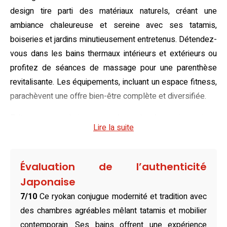
design tire parti des matériaux naturels, créant une
ambiance chaleureuse et sereine avec ses tatamis,
boiseries et jardins minutieusement entretenus. Détendez-
vous dans les bains thermaux intérieurs et extérieurs ou
profitez de séances de massage pour une parenthèse
revitalisante. Les équipements, incluant un espace fitness,
parachèvent une offre bien-être complète et diversifiée.
Faites votre choix entre les chambres japonaises
Lire la suite
traditionnelles avec futons confortables sur tatami ou les
chambres d’inspiration occidentale parfaitement
aménagées. Certaines chambres proposent un luxueux
Évaluation de l’authenticité
bain en plein air, offrant un cadre privé pour des moments
Japonaise
de pure détente. Avec leur climatisation, Wi-Fi gratuit, et
7/10
Ce ryokan conjugue modernité et tradition avec
vue sur la ville ou les jardins, chaque espace est pensé
des chambres agréables mêlant tatamis et mobilier
pour votre confort optimal.
contemporain. Ses bains offrent une expérience