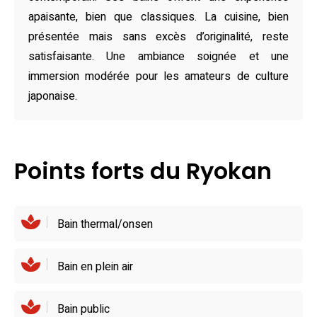
La gastronomie est au centre de votre séjour, avec sept
apaisante, bien que classiques. La cuisine, bien
restaurants sur place proposant des cuisines variées,
présentée mais sans excès d’originalité, reste
allant des plats japonais traditionnels aux saveurs
satisfaisante. Une ambiance soignée et une
chinoises et européennes. À proximité, explorez les
immersion modérée pour les amateurs de culture
marchés locaux et dégustez des spécialités de la région
japonaise.
de Takayama. Le petit-déjeuner, aussi copieux que
savoureux, satisfera tous les appétits et prépare à une
journée enrichissante dans ce cadre enchanteur.
Points forts du Ryokan
Bain thermal/onsen
Bain en plein air
Bain public