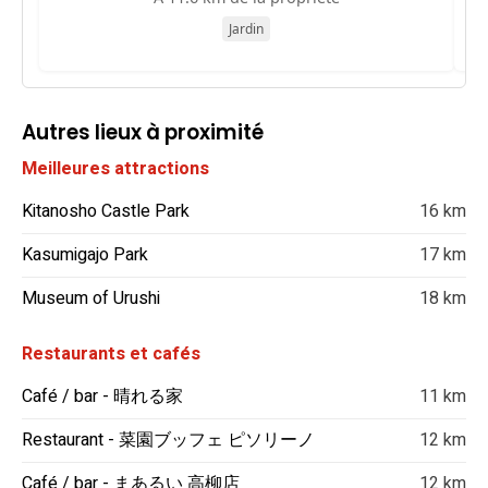
Jardin
Autres lieux à proximité
Meilleures attractions
Kitanosho Castle Park
16 km
Kasumigajo Park
17 km
Museum of Urushi
18 km
Restaurants et cafés
Café / bar - 晴れる家
11 km
Restaurant - 菜園ブッフェ ピソリーノ
12 km
Café / bar - まあるい 高柳店
12 km