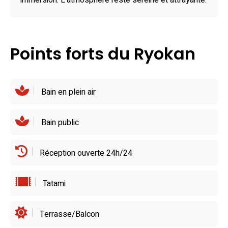
restaurants de qualité à proximité, comme le Shunmi Wabo
immersion. L’atmosphère reste sereine et attrayante.
Byakusen, permettent de prolonger l’exploration culinaire
tout en profitant du cadre enchanteur d’Eiheiji.
Points forts du Ryokan
Bain en plein air
Bain public
Réception ouverte 24h/24
Tatami
Terrasse/Balcon