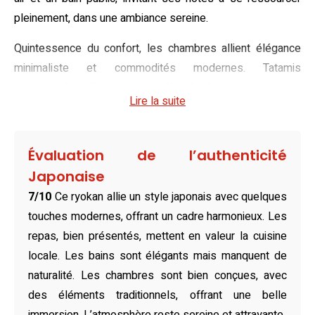
pleinement, dans une ambiance sereine.
Quintessence du confort, les chambres allient élégance
minimaliste et commodités modernes. Tatamis
traditionnels, climatisation, salle de bains privative et
Lire la suite
télévision à écran plat créent un équilibre subtil entre
authenticité et luxe. La literie de qualité et les draps
immaculés assurent un sommeil réparateur, tandis que
Évaluation de l’authenticité
chaque détail est pensé pour offrir une expérience
Japonaise
apaisante et mémorable.
7/10
Ce ryokan allie un style japonais avec quelques
Quotidiennement, les deux restaurants du Hakujukan
touches modernes, offrant un cadre harmonieux. Les
ravissent avec une cuisine japonaise raffinée. L’ambiance
repas, bien présentés, mettent en valeur la cuisine
soignée des salles de repas met en valeur des
locale. Les bains sont élégants mais manquent de
spécialités locales préparées avec soin, sublimant les
naturalité. Les chambres sont bien conçues, avec
saveurs intemporelles. Pour varier les plaisirs, des
des éléments traditionnels, offrant une belle