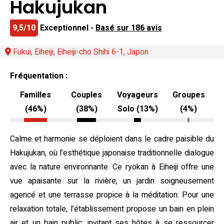
Hakujukan
9,5/10
Exceptionnel -
Basé sur 186 avis
Fukui, Eiheiji, Eiheiji-cho Shihi 6-1, Japon
Fréquentation :
Familles
Couples
Voyageurs
Groupes
(46%)
(38%)
Solo (13%)
(4%)
Calme et harmonie se déploient dans le cadre paisible du
Hakujukan, où l’esthétique japonaise traditionnelle dialogue
avec la nature environnante. Ce ryokan à Eiheiji offre une
vue apaisante sur la rivière, un jardin soigneusement
agencé et une terrasse propice à la méditation. Pour une
relaxation totale, l’établissement propose un bain en plein
air et un bain public, invitant ses hôtes à se ressourcer