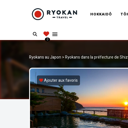
RYOKANT
HOKKAIDŌ
TŌ
Vivez l'expérience authentique d'un Ryokan
Search
0
Ryokans au Japon
>
Ryokans dans la préfecture de Shi
Ajouter aux favoris