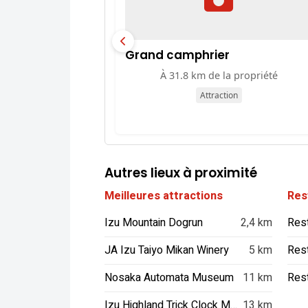
Grand camphrier
À 31.8 km de la propriété
Attraction
Autres lieux à proximité
Meilleures attractions
Res
Izu Mountain Dogrun
2,4 km
JA Izu Taiyo Mikan Winery
5 km
Res
Nosaka Automata Museum
11 km
Rest
Izu Highland Trick Clock Museum
13 km