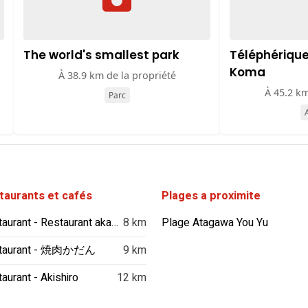
The world's smallest park
Téléphériqu
Koma
À 38.9 km de la propriété
À 45.2 km
Parc
A
taurants et cafés
Plages a proximite
Restaurant - Restaurant akazawa
8 km
Plage Atagawa You Yu
taurant - 焼肉かだん
9 km
aurant - Akishiro
12 km