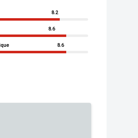
8.2
8.6
ique
8.6