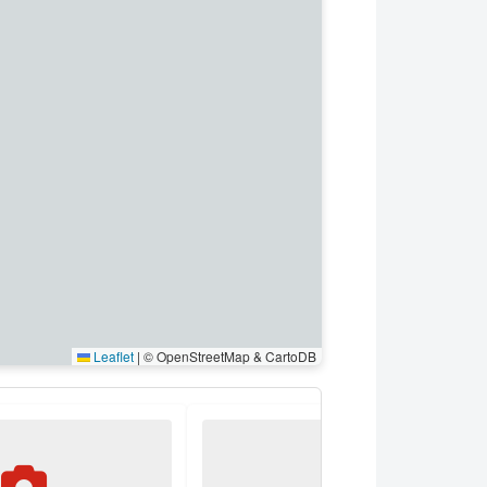
Leaflet
|
© OpenStreetMap & CartoDB