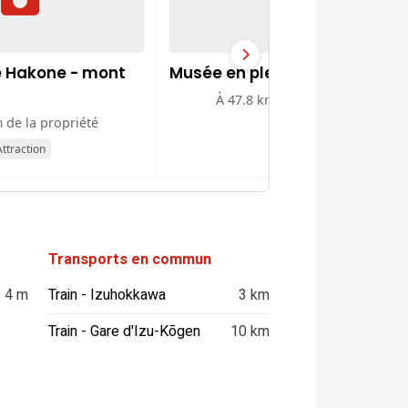
e Hakone - mont
Musée en plein air d'Hakone
À 47.8 km de la propriété
 de la propriété
Musée
ttraction
Transports en commun
4 m
Train - Izuhokkawa
3 km
Train - Gare d'Izu-Kōgen
10 km