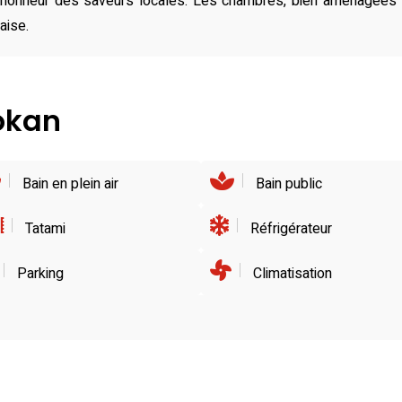
l’honneur des saveurs locales. Les chambres, bien aménagées a
aise.
yokan
Bain en plein air
Bain public
Tatami
Réfrigérateur
Parking
Climatisation