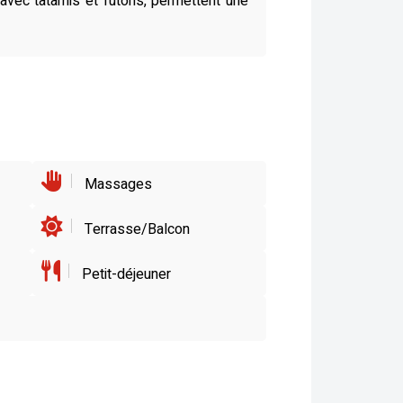
vec tatamis et futons, permettent une
Massages
Terrasse/Balcon
Petit-déjeuner