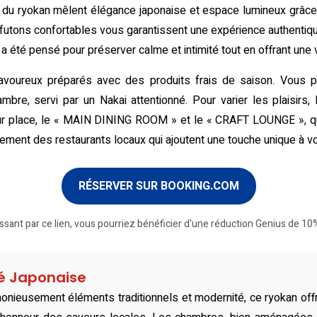
u ryokan mêlent élégance japonaise et espace lumineux grâce à
les futons confortables vous garantissent une expérience authentiq
 été pensé pour préserver calme et intimité tout en offrant une 
voureux préparés avec des produits frais de saison. Vous po
mbre, servi par un Nakai attentionné. Pour varier les plaisirs
r place, le « MAIN DINING ROOM » et le « CRAFT LOUNGE », qui
ment des restaurants locaux qui ajoutent une touche unique à vo
RÉSERVER SUR BOOKING.COM
ssant par ce lien, vous pourriez bénéficier d'une réduction Genius de 10%
té Japonaise
onieusement éléments traditionnels et modernité, ce ryokan off