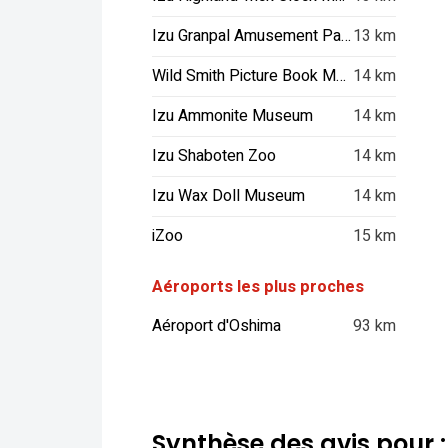
Izu Granpal Amusement Park
13 km
Wild Smith Picture Book Museum
14 km
Izu Ammonite Museum
14 km
Izu Shaboten Zoo
14 km
Izu Wax Doll Museum
14 km
iZoo
15 km
Aéroports les plus proches
Aéroport d'Oshima
93 km
Synthèse des avis pour