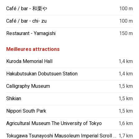
Café / bar - 和栗や
100 m
Café / bar - chi- zu
100 m
Restaurant - Yamagishi
150 m
Meilleures attractions
Kuroda Memorial Hall
1,4 km
Hakubutsukan Dobutsuen Station
1,4 km
Calligraphy Museum
1,5 km
Shikian
1,5 km
Nippori South Park
1,5 km
Agricultural Museum The University of Tokyo
1,6 km
Tokugawa Tsunayoshi Mausoleum Imperial Scroll Gate
1,7 km