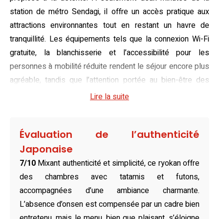
station de métro Sendagi, il offre un accès pratique aux
attractions environnantes tout en restant un havre de
tranquillité. Les équipements tels que la connexion Wi-Fi
gratuite, la blanchisserie et l’accessibilité pour les
personnes à mobilité réduite rendent le séjour encore plus
agréable, tandis que l’attention portée au bien-être des
hôtes se reflète dans chaque détail.
Lire la suite
Baignées d’une lumière douce, les chambres de l’Annex
Katsutaro Ryokan vous accueillent dans une ambiance
Évaluation de l’authenticité
typiquement japonaise. Avec leurs futons confortables et
Japonaise
leur sol en tatami, elles invitent à la sérénité après une
7/10
Mixant authenticité et simplicité, ce ryokan offre
journée d’exploration. Plusieurs configurations sont
des chambres avec tatamis et futons,
disponibles, adaptées aussi bien aux voyageurs seuls
accompagnées d’une ambiance charmante.
qu’aux familles, avec des salles de bains privatives
L’absence d’onsen est compensée par un cadre bien
équipées d’une baignoire pour une relaxation totale. Que
entretenu, mais le menu, bien que plaisant, s’éloigne