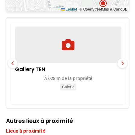
Leaflet
|
© OpenStreetMap & CartoDB
Gallery TEN
L
À 628 m de la propriété
Galerie
Autres lieux à proximité
Lieux à proximité